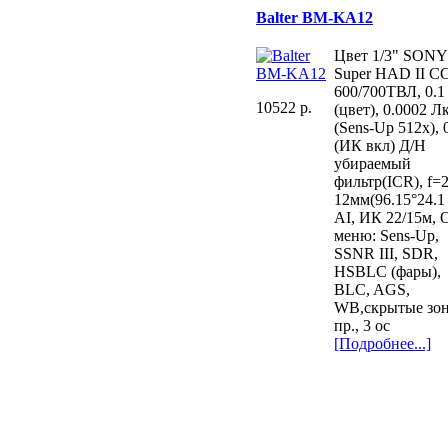
Balter BM-KA12
Цвет 1/3" SONY
Super HAD II C
600/700ТВЛ, 0.1
10522 p.
(цвет), 0.0002 Л
(Sens-Up 512х),
(ИК вкл) Д/Н
убираемый
фильтр(ICR), f=2
12мм(96.15°24.1 
AI, ИК 22/15м,
меню: Sens-Up,
SSNR III, SDR,
HSBLC (фары),
BLC, AGS,
WB,скрытые зо
пр., 3 ос
[Подробнее...]