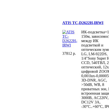
ATIS TC-D2622H-IRWI
ИК-подсветка=1
150м, зависимос
между ИК
подсветкой и
оптическим зум
37812 p.
LG, LM-922DS,
1/4"Sony Super H
CCD, 540ТВЛ, 2
оптический, 12х
цифровой ZOO
0,001lux-0,00005
3D-DNR, AGC,
>50dB, WB, 8
приватных зон, 
встроенная защи
3000В, AC220V,
DC12V 3A,
-30°C..+60°C, IP