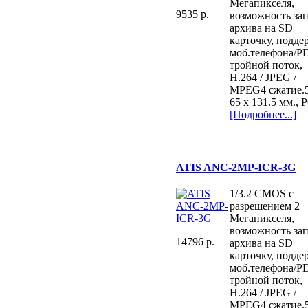
Мегапикселя,
9535 p.
возможность за
архива на SD
карточку, подде
моб.телефона/P
тройной поток,
H.264 / JPEG /
MPEG4 сжатие.5
65 x 131.5 мм., 
[Подробнее...]
ATIS ANC-2MP-ICR-3G
1/3.2 CMOS с
разрешением 2
Мегапикселя,
возможность за
14796 p.
архива на SD
карточку, подде
моб.телефона/P
тройной поток,
H.264 / JPEG /
MPEG4 сжатие.5