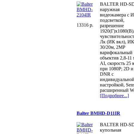
BALTER HD-SD
наружная
видеокамера с 
подсветкой,
13316 p.
разрешение
1920(Г)x1080(В)
чувствительност
Лк (ИК вкл), И
30/20м, 2MP
варифокальный
объектив 2,8-11 
AI, скорость 25 к
при 1080P; 2D и
DNR с
индивидуально
настройкой, Sens
расширенный 
[Подробнее...]
Balter BMHD-D11IR
BALTER HD-SD
купольная