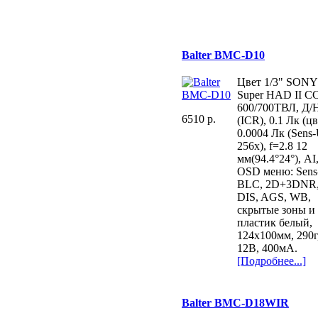
Balter BMC-D10
Цвет 1/3" SONY
Super HAD II C
600/700ТВЛ, Д/
6510 p.
(ICR), 0.1 Лк (цв
0.0004 Лк (Sens
256х), f=2.8 12
мм(94.4°24°), AI
OSD меню: Sens
BLC, 2D+3DNR
DIS, AGS, WB,
скрытые зоны и 
пластик белый,
124x100мм, 290г
12В, 400мА.
[Подробнее...]
Balter BMC-D18WIR