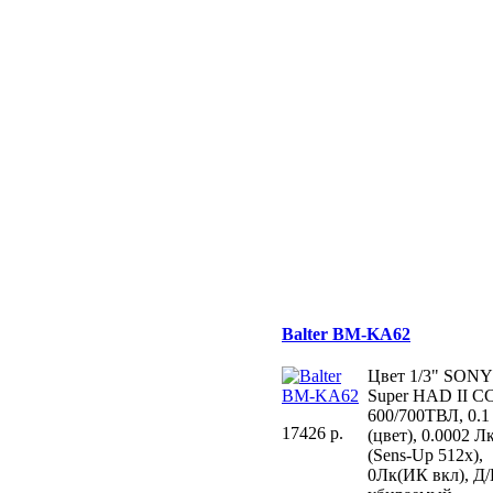
Balter BM-KA62
Цвет 1/3" SONY
Super HAD II C
600/700ТВЛ, 0.1
17426 p.
(цвет), 0.0002 Л
(Sens-Up 512х),
0Лк(ИК вкл), Д