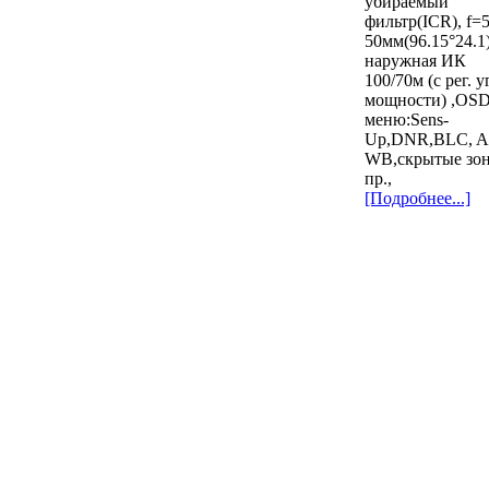
убираемый
фильтр(ICR), f=
50мм(96.15°24.1)
наружная ИК
100/70м (с рег. у
мощности) ,OS
меню:Sens-
Up,DNR,BLC, A
WB,скрытые зо
пр.,
[Подробнее...]