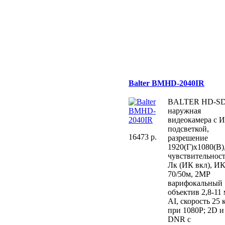
Balter BMHD-2040IR
BALTER HD-SD
наружная
видеокамера с 
подсветкой,
16473 p.
разрешение
1920(Г)x1080(В)
чувствительност
Лк (ИК вкл), И
70/50м, 2MP
варифокальный
объектив 2,8-11 
AI, скорость 25 к
при 1080P; 2D и
DNR с