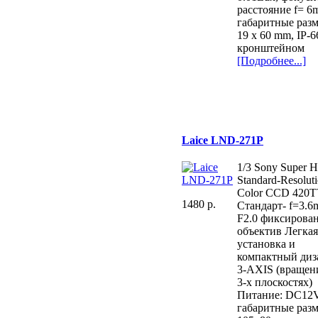
расстояние f= 6
габаритные раз
19 х 60 mm, IP-66
кронштейном
[Подробнее...]
Laice LND-271P
1/3 Sony Super
Standard-Resolut
Color CCD 420
1480 p.
Стандарт- f=3.
F2.0 фиксирова
объектив Легка
установка и
компактный диз
3-AXIS (вращен
3-х плоскостях)
Питание: DC12
габаритные раз