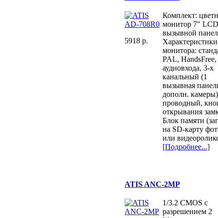
Комплект: цвет
монитор 7" LCD
вызывной панел
5918 p.
Характеристики
монитора: станд
PAL, HandsFree,
аудиовхода, 3-х
канальный (1
вызывная панель
дополн. камеры)
проводный, кно
открывания замк
Блок памяти (за
на SD-карту фот
или видеороликов
[Подробнее...]
ATIS ANC-2MP
1/3.2 CMOS с
разрешением 2