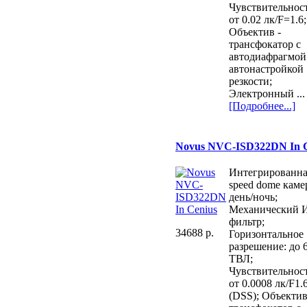
Чувствительност
от 0.02 лк/F=1.6;
Объектив -
трансфокатор с
автодиафрагмой
автонастройкой
резкости;
Электронный ...
[Подробнее...]
Novus NVC-ISD322DN In C
Интегрированна
speed dome каме
день/ночь;
Механический 
фильтр;
34688 p.
Горизонтальное
разрешение: до 
ТВЛ;
Чувствительност
от 0.0008 лк/F1.
(DSS); Объектив