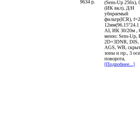
9634 p.
(Sens-Up 256х),
(ИК вкл), Д/Н
убираемый
фильтр(ICR), f=2
12мм(96.15°24.1 
AI, ИК 30/20м ,
меню: Sens-Up,
2D+3DNR, DIS,
AGS, WB, скры
зоны и пр., 3 ос
поворота,
[Подробнее...]