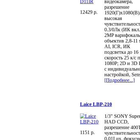
видеокамера,
разрешение
12429 p.
1920(Г)x1080(В)
высокая
чувствительнос
0.3/0Лк (ИК вкл.
2MP варифокал
объектив 2,8-11 
AI, ICR, ИК
подсветка до 16 
скорость 25 к/с 
1080P; 2D и 3D
с индивидуальн
настройкой, Sens
[Подробнее...]
Laice LBP-210
1/3" SONY Supe
HAD CCD,
разрешение 400
1151 p.
чувствительност
0.01Lux, фокусн