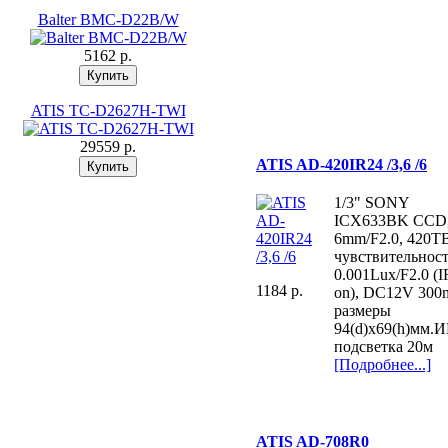
Balter BMC-D22В/W
5162 p.
ATIS TC-D2627H-TWI
29559 p.
ATIS AD-420IR24 /3,6 /6
1/3" SONY
ICX633BK CCD, 
6mm/F2.0, 420Т
чувствительнос
0.001Lux/F2.0 (I
1184 p.
on), DC12V 30
размеры
94(d)x69(h)мм.
подсветка 20м
[Подробнее...]
ATIS AD-708R0