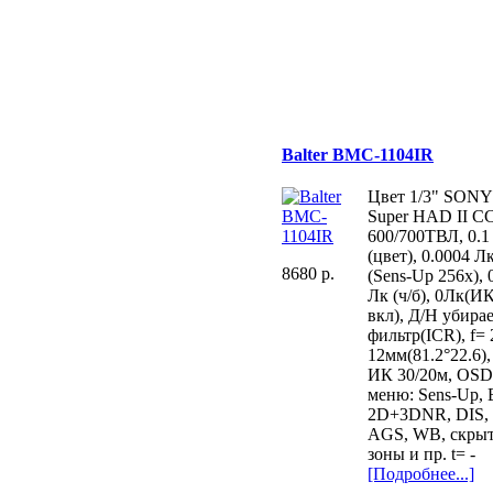
Balter BMC-1104IR
Цвет 1/3" SONY
Super HAD II C
600/700ТВЛ, 0.1
(цвет), 0.0004 Л
8680 p.
(Sens-Up 256х), 
Лк (ч/б), 0Лк(И
вкл), Д/Н убир
фильтр(ICR), f= 
12мм(81.2°22.6),
ИК 30/20м, OS
меню: Sens-Up,
2D+3DNR, DIS,
AGS, WB, скры
зоны и пр. t= -
[Подробнее...]