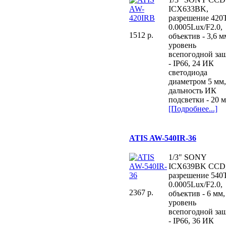
ICX633BK,
разрешение 420
0.0005Lux/F2.0,
1512 p.
объектив - 3,6 м
уровень
всепогодной за
- IP66, 24 ИК
светодиода
диаметром 5 мм
дальность ИК
подсветки - 20 м
[Подробнее...]
ATIS AW-540IR-36
1/3" SONY
ICX639BK CCD
разрешение 540
0.0005Lux/F2.0,
2367 p.
объектив - 6 мм,
уровень
всепогодной за
- IP66, 36 ИК