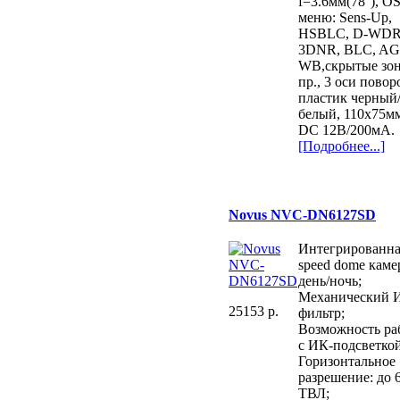
f=3.6мм(78°), O
меню: Sens-Up,
НSBLC, D-WDR
3DNR, BLC, AG
WB,скрытые зо
пр., 3 оси повор
пластик черный
белый, 110х75м
DC 12B/200мА.
[Подробнее...]
Novus NVC-DN6127SD
Интегрированна
speed dome каме
день/ночь;
Механический 
25153 p.
фильтр;
Возможность ра
с ИК-подсветкой
Горизонтальное
разрешение: до 
ТВЛ;