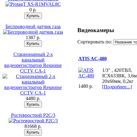
0 p.
Беспроводной датчик газа
Видеокамеры
1387 p.
Сортировать по:
Стационарный 2-х
ATIS AC-480
канальный
видеорегистратор Response
1/3" , 420ТВЛ,
CCTV CA-1
ICX633BK, 3,6м
20х60мм, 0,2кг
1480 p.
[Подробнее...]
4480 p.
Ростеврострой Р2С/3
81668 p.