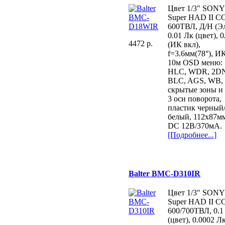
Цвет 1/3" SONY
Super HAD II C
600ТВЛ, Д/Н (Эл
0.01 Лк (цвет), 
4472 p.
(ИК вкл),
f=3.6мм(78°), И
10м OSD меню:
НLC, WDR, 2D
BLC, AGS, WB,
скрытые зоны и 
3 оси поворота,
пластик черный
белый, 112х87м
DC 12B/370мА.
[Подробнее...]
Balter BMC-D310IR
Цвет 1/3" SONY
Super HAD II C
600/700ТВЛ, 0.1
(цвет), 0.0002 Л