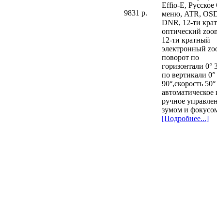
Effio-E, Русско
9831 p.
меню, ATR, OSD
DNR, 12-ти кра
оптический zoo
12-ти кратный
электронный zo
поворот по
горизонтали 0° 3
по вертикали 0°
90°,скорость 50° 
автоматическое
ручное управле
зумом и фокусом,
[Подробнее...]