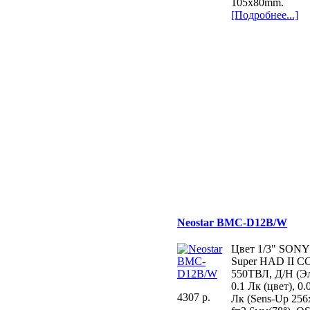
105х80mm.
[Подробнее...]
Neostar BMC-D12B/W
Цвет 1/3" SONY
Super HAD II C
550ТВЛ, Д/Н (Эл
0.1 Лк (цвет), 0.
4307 p.
Лк (Sens-Up 256х