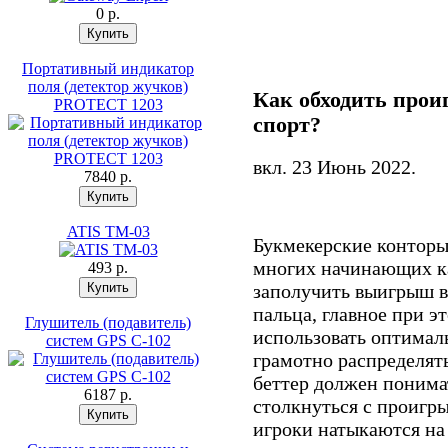
0 p.
Портативный индикатор
поля (детектор жучков)
Как обходить прои
PROTECT 1203
спорт?
вкл.
23 Июнь 2022
.
7840 p.
ATIS TM-03
Букмекерские конторы
многих начинающих к
493 p.
заполучить выигрыш в
пальца, главное при э
Глушитель (подавитель)
использовать оптимал
систем GPS C-102
грамотно распределят
беттер должен понима
6187 p.
столкнуться с проигр
игроки натыкаются на