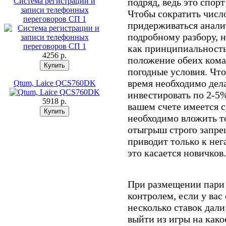
Система регистрации и
подряд, ведь это спор
записи телефонных
Чтобы сократить чис
переговоров СП 1
придерживаться анали
подробному разбору, 
как принципиальность 
4256 p.
положение обеих кома
погодные условия. Чт
время необходимо дела
Qtum, Laice QCS760DK
инвестировать по 2-5%
5918 p.
вашем счете имеется с
необходимо вложить т
отыгрыш строго запре
приводит только к не
это касается новичков.
При размещении пари 
контролем, если у вас
несколько ставок дали
выйти из игры на како