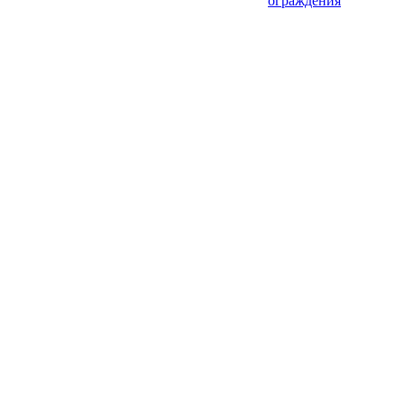
ограждения