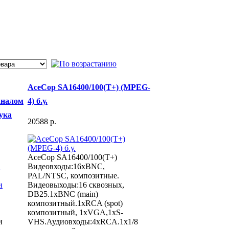
AceCop SA16400/100(T+) (MPEG-
аналом
4) б.у.
ука
20588 p.
AceCop SA16400/100(T+)
Видеовходы:16хBNC,
PAL/NTSC, композитные.
Видеовыходы:16 сквозных,
DB25.1хBNC (main)
композитный.1xRCA (spot)
композитный, 1хVGA,1xS-
и
VHS.Аудиовходы:4хRCA.1х1/8