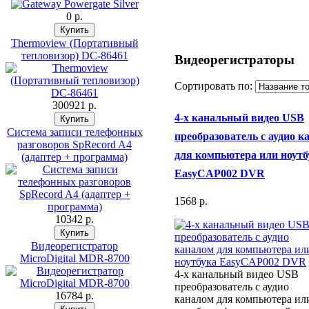
0 p.
Thermoview (Портативный
тепловизор) DC-86461
Видеорегистраторы
Сортировать по:
300921 p.
4-х канальный видео USB
Система записи телефонных
преобразователь с аудио к
разговоров SpRecord A4
для компьютера или ноутб
(адаптер + программа)
EasyCAP002 DVR
1568 p.
10342 p.
Видеорегистратор
MicroDigital MDR-8700
4-х канальный видео USB
преобразователь с аудио
16784 p.
каналом для компьютера ил