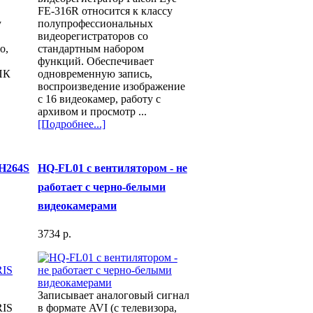
FE-316R относится к классу
у
полупрофессиональных
видеорегистраторов со
о,
стандартным набором
функций. Обеспечивает
ПК
одновременную запись,
воспроизведение изображение
с 16 видеокамер, работу с
архивом и просмотр ...
[Подробнее...]
H264S
HQ-FL01 с вентилятором - не
работает с черно-белыми
видеокамерами
3734 p.
Записывает аналоговый сигнал
RIS
в формате AVI (с телевизора,