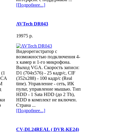
[Подробнее...]
AVTech DR043
19975 p.
Видеорегистратор с
возможностью подключения 4-
х камер и 1-го микрофона.
Выход VGA. Скорость записи:
 (1
D1 (704х576) - 25 кадр/с, CIF
RCA
(352х288) - 100 кадр/с (Real
CM
time). Управление - сеть, ИК
д
пульт, управление мышью. Тип
HDD - 1 Sata HDD (до 2 Тb),
нки
HDD в комплект не включен.
р
Страна ...
[Подробнее...]
CV-DL24REAL ( DVR-KE24)