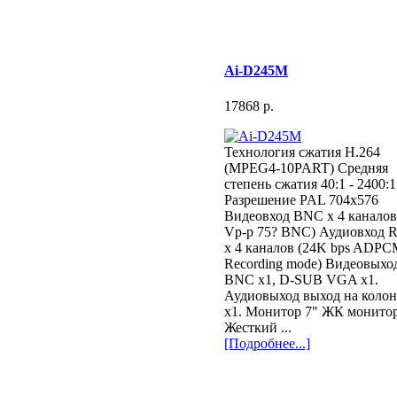
Ai-D245M
17868 p.
Технология сжатия H.264
(MPEG4-10PART) Средняя
степень сжатия 40:1 - 2400:1
Разрешение PAL 704x576
Видеовход BNC x 4 каналов
Vp-p 75? BNC) Аудиовход 
x 4 каналов (24K bps ADP
Recording mode) Видеовыхо
BNC x1, D-SUB VGA x1.
Аудиовыход выход на коло
x1. Монитор 7" ЖК монито
Жесткий ...
[Подробнее...]