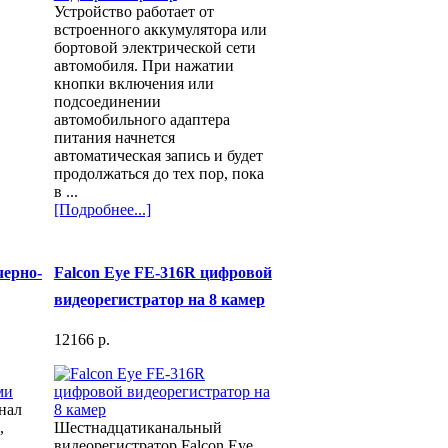
Устройство работает от
встроенного аккумулятора или
бортовой электрической сети
автомобиля. При нажатии
кнопки включения или
подсоединении
автомобильного адаптера
питания начнется
автоматическая запись и будет
продолжаться до тех пор, пока
в ...
[Подробнее...]
черно-
Falcon Eye FE-316R цифровой
видеорегистратор на 8 камер
12166 p.
нал
,
Шестнадцатиканальный
видеорегистратор Falcon Eye