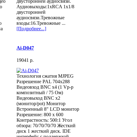
део
двусторонней аудиосвязи.
о
Аудиовыходы:1хRCA 1х1/8
двусторонней
аудиосвязи.Тревожные
о
входы:16.Тревожные ...
на
[Подробнее...]
Ai-D047
19041 p.
Технология сжатия MJPEG
Разрешение PAL 704х288
Видеовход BNC x4 (1 Vp-p
композитный / 75 Ом)
Видеовыход BNC x2
(монитор/pot) Монитор
Встроенный 8" LCD монитор
Разрешение: 800 x 600
Контрастность: 500:1 Угол
обзора: 70/70/70/70 Жесткий
диск 1 жесткий диск. IDE
интерфейс с поддержкой ...