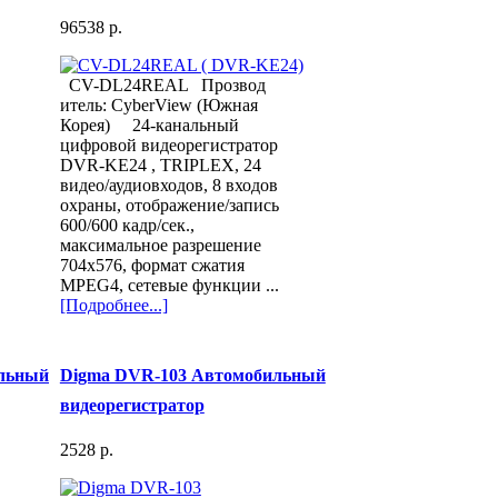
96538 p.
CV-DL24REAL Прозвод
итель: CyberView (Южная
Корея) 24-канальный
цифровой видеорегистратор
DVR-KE24 , TRIPLEX, 24
видео/аудиовходов, 8 входов
охраны, отображение/запись
600/600 кадр/сек.,
максимальное разрешение
704x576, формат сжатия
MPEG4, сетевые функции ...
[Подробнее...]
льный
Digma DVR-103 Автомобильный
видеорегистратор
2528 p.