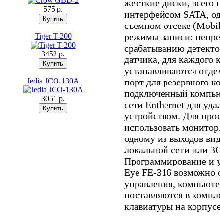
жесткие диски, всего 
575 p.
интерфейсом SATA, од
съемном отсеке (Mobi
режимы записи: непре
Tiger T-200
срабатыванию детекто
3452 p.
датчика, для каждого 
устанавливаются отде
Jedia JCO-130A
порт для резервного к
подключенный компью
3051 p.
сети Enthernet для уд
устройством. Для про
использовать монитор
одному из выходов ви
локальной сети или 3
Программирование и 
Eye FE-316 возможно 
управления, компьюте
поставляются в компле
клавиатуры на корпусе