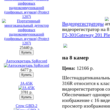
цифровых
радиокоммуникаций
(цифровых жучков) Protect
1207i
Видеорегистраторы
видеорегистратор на 8
F2-301
Gateway 201 Ple
25440 p.
на 8 камер
Автосекретарь SpRecord
Цена:
12166 p.
6477 p.
Шестнадцатиканальный
316R относится к кла
JA-65K
видеорегистраторов с
3781 p.
Обеспечивает одновре
изображение с 16 виде
просмотр изображения
Crow GBD-2