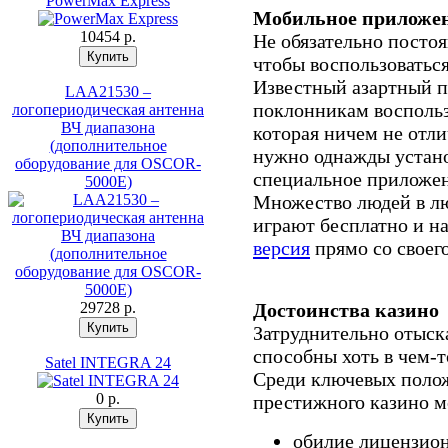
PowerMax Express
Мобильное приложе
10454 p.
Не обязательно постоя
чтобы воспользоваться
Известный азартный п
LAA21530 –
поклонникам воспольз
логопериодическая антенна
ВЧ диапазона
которая ничем не отли
(дополнительное
нужно однажды устано
оборудование для OSCOR-
специальное приложен
5000E)
Множество людей в лю
играют бесплатно и на
версия
прямо со своег
29728 p.
Достоинства казино
Затруднительно отыск
способны хоть в чем-т
Satel INTEGRA 24
Среди ключевых поло
0 p.
престижного казино м
обилие лицензион