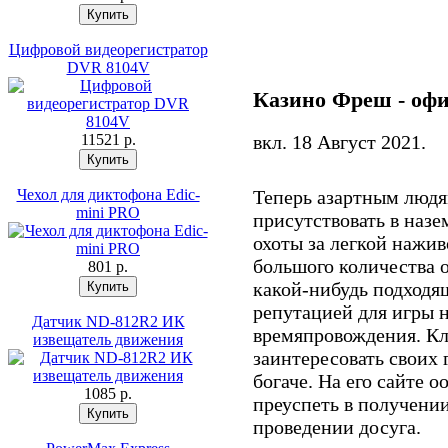
Цифровой видеорегистратор
DVR 8104V
Казино Фреш - оф
11521 p.
вкл.
18 Август 2021
.
Чехол для диктофона Edic-
Теперь азартным людя
mini PRO
присутствовать в наз
охоты за легкой нажи
большого количества 
801 p.
какой-нибудь подходя
репутацией для игры н
Датчик ND-812R2 ИК
времяпровождения. Клу
извещатель движения
заинтересовать своих
богаче. На его сайте
oo
1085 p.
преуспеть в получени
проведении досуга.