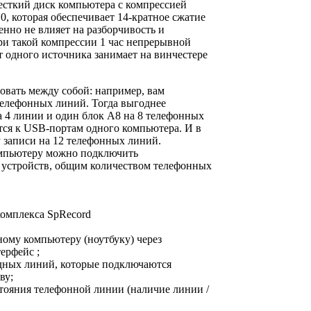
есткий диск компьютера с компрессией
, которая обеспечивает 14-кратное сжатие
нно не влияет на разборчивость и
ри такой компрессии 1 час непрерывной
 одного источника занимает на винчестере
овать между собой: например, вам
телефонных линий. Тогда выгоднее
а 4 линии и один блок A8 на 8 телефонных
ся к USB-портам одного компьютера. И в
 записи на 12 телефонных линий.
мпьютеру можно подключить
 устройств, общим количеством телефонных
омплекса SpRecord
ному компьютеру (ноутбуку) через
ерфейс ;
одных линий, которые подключаются
ву;
стояния телефонной линии (наличие линии /