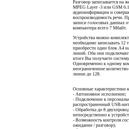
Разговор записывается на ж
MPEG Layer -3 или GSM 6.10
аудиоинформации и соверше
воспроизводимость речи. П
записи голосовых данных от
компьютера всего 7 Мбайт.
Устройства можно комплект
необходимо записывать 12 
приобрести один блок A4 н
линий. Оба они подключают
итоге Вы получаете систему
Одновременно к одному ко
неограниченное количество
линии до 128.
Основные характеристики к
- Автономное исполнение;
- Подключение к персональ
распространенный USB-инт
- Обработка до 8 двухпров
непосредственно к устройст
- Возможность контроля со
ожидание / разговор);