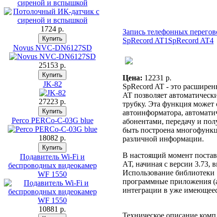
сиреной и вспышкой
1724 p.
Запись телефонных перегов
SpRecord AT1
SpRecord AT4
Novus NVC-DN6127SD
25153 p.
Цена:
12231 p.
JK-82
SpRecord AT - это расширен
AT позволяет автоматическ
27223 p.
трубку. Эта функция может 
автоинформатора, автомати
Perco PERCo-C-03G blue
абонентами, передачу и по
быть построена многофункц
18082 p.
различной информации.
В настоящий момент постав
Подавитель Wi-Fi и
АТ, начиная с версии 3.73,
беспроводных видеокамер
Использование библиотеки 
WF 1550
программные приложения (ав
интеграции в уже имеющее
10881 p.
Техническое описание ком