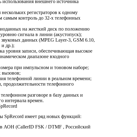
ть использования внешнего источника
 нескольких регистраторов к одному
ем самым контроль до 32-х телефонных
удиоданных на жесткий диск по положению
уровню сигнала в линии (акустопуск);
 звуковых данных (MPEG Layer-3, GSM 6.10,
и др.);
вка уровня записи, обеспечивающая высокое
динамическом диапазоне входного
номера при импульсном и тоновом наборе;
 вызовов;
ия телефонной линии в реальном времени;
ни, продолжительности телефонного
 телефонном разговоре в базу данных и
го интервала времен.
SpRecord
ы SpRecord имеет ряд новых функций:
в АОН (СallerID FSK / DTMF , Российский