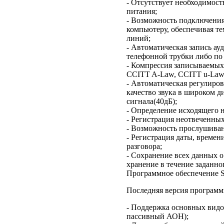
- Отсутствует необходимос
питания;
- Возможность подключения
компьютеру, обеспечивая т
линий;
- Автоматическая запись а
телефонной трубки либо по 
- Компрессия записываемых
CCITT A-Law, CCITT u-Law 
- Автоматическая регулиро
качество звука в широком 
сигнала(40дБ);
- Определение исходящего 
- Регистрация неотвеченных
- Возможность прослушиван
- Регистрация даты, време
разговора;
- Сохранение всех данных о
хранение в течение заданно
Программное обеспечение 
Последняя версия программ
- Поддержка основных видо
пассивный АОН);