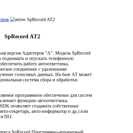
оров
SpRecord AT2
SpRecord AT2
ная версия Адаптеров "A". Модель SpRecord
и поднимать и опускать телефонную
обеспечить работу автоответчика,
ческое соединение с удаленными
лучение голосовых данных. На базе АТ может
иональная система сбора и обработки
ляемое программное обеспечение для систем
 включает функцию автоответчика.
SDK позволяет создавать собственные
то-секретарь, авто-информатор и др.) или
ся ПО.
плекса SpRecord Программно-аппаратный