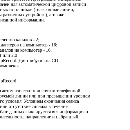
начен для автоматической цифровой записи
ных источников (телефонные линии,
 различных устройств), а также
писанной информации.
чество каналов - 2;
даптеров на компьютер - 16;
налов на компьютер - 16;
 или 2.0
pRecord. Дистрибутив на CD
комплекса.
SpRecord
я автоматически при снятии телефонной
ируемой линии или при превышении уровнем
го условия. Условием окончания сеанса
или отсутствие сигнала в течение
 базе данных фиксируется вся информация о
лжительность, направление и набранный