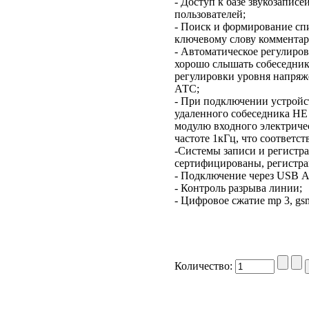
- Доступ к базе звукозаписе
пользователей;
- Поиск и формирование сп
ключевому слову комментар
- Автоматическое регулиров
хорошо слышать собеседник
регулировки уровня напряж
АТС;
- При подключении устройс
удаленного собеседника Н
модулю входного электриче
частоте 1кГц, что соответст
-Системы записи и регистр
сертифицированы, регист
- Подключение через USB А
- Контроль разрыва линии;
- Цифровое сжатие mp 3, gsm
Количество: