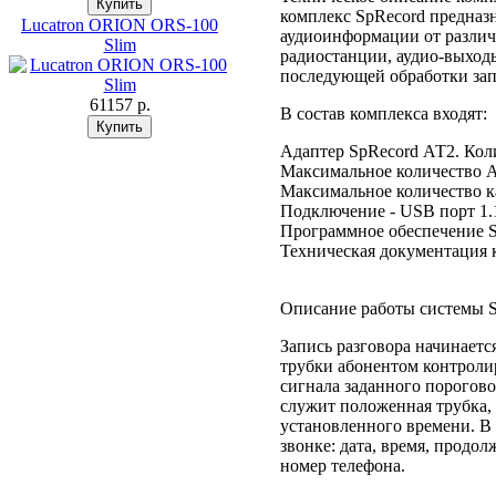
комплекс SpRecord предназ
Lucatron ORION ORS-100
аудиоинформации от различ
Slim
радиостанции, аудио-выходы
последующей обработки за
61157 p.
В состав комплекса входят:
Адаптер SpRecord АТ2. Коли
Максимальное количество А
Максимальное количество ка
Подключение - USB порт 1.1
Программное обеспечение S
Техническая документация 
Описание работы системы 
Запись разговора начинаетс
трубки абонентом контрол
сигнала заданного порогово
служит положенная трубка, 
установленного времени. В
звонке: дата, время, продо
номер телефона.