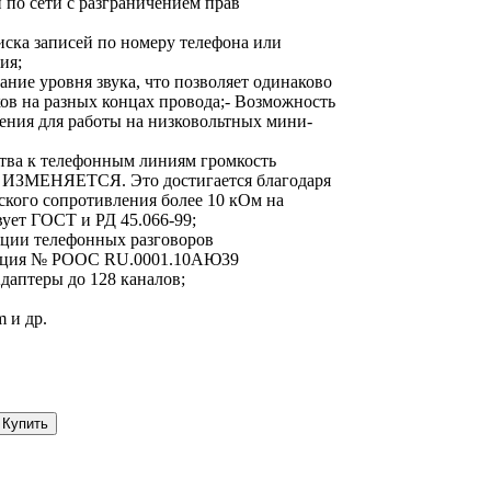
й по сети с разграничением прав
иска записей по номеру телефона или
ия;
ание уровня звука, что позволяет одинаково
ов на разных концах провода;- Возможность
ения для работы на низковольтных мини-
тва к телефонным линиям громкость
Е ИЗМЕНЯЕТСЯ. Это достигается благодаря
ского сопротивления более 10 кОм на
вует ГОСТ и РД 45.066-99;
ации телефонных разговоров
рация № РООС RU.0001.10АЮ39
даптеры до 128 каналов;
 и др.