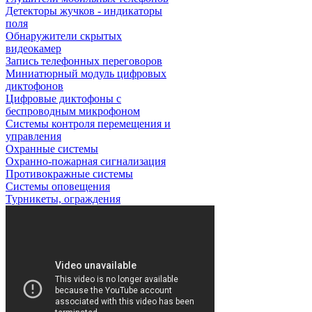
Детекторы жучков - индикаторы
поля
Обнаружители скрытых
видеокамер
Запись телефонных переговоров
Миниатюрный модуль цифровых
диктофонов
Цифровые диктофоны с
беспроводным микрофоном
Системы контроля перемещения и
управления
Охранные системы
Охранно-пожарная сигнализация
Противокражные системы
Системы оповещения
Турникеты, ограждения