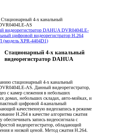
Стационарный 4-х канальный
 DVR0404LE-AS
ный видеорегистратор DAHUA DVR0404LE-
льный цифровой видеорегистратор H.264
Л (модель XPR-4404D1)
Стационарный 4-х канальный
видеорегистратор DAHUA
анию стационарный 4-х канальный
DVR0404LE-AS. Данный видеорегистратор,
део с камер слежения в небольших
х домах, небольших складах, авто-мойках, и
мпактный цифровой 4-канальный
вающий качественную видеозапись в режиме
ование H.264 в качестве алгоритма сжатия
у обеспечивать запись видеосигнала с
Простой видеорегистратор, обладающий
ения и низкой ценой. Метод сжатия Н.264.