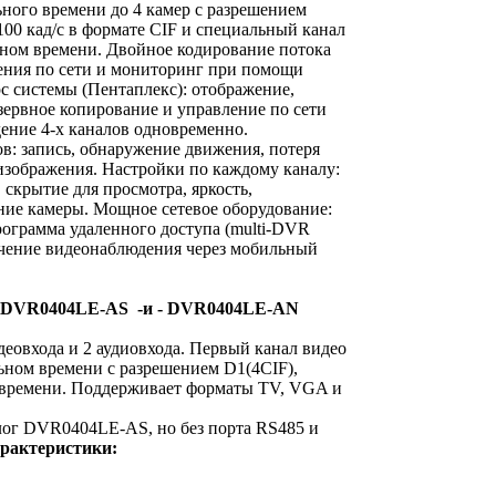
ного времени до 4 камер с разрешением
100 кад/с в формате CIF и специальный канал
ьном времени. Двойное кодирование потока
ения по сети и мониторинг при помощи
с системы (Пентаплекс): отображение,
езервное копирование и управление по сети
ение 4-х каналов одновременно.
в: запись, обнаружение движения, потеря
изображения. Настройки по каждому каналу:
скрытие для просмотра, яркость,
ание камеры. Мощное сетевое оборудование:
ограмма удаленного доступа (multi-DVR
печение видеонаблюдения через мобильный
 DVR0404LE-AS -и - DVR0404LE-AN
деовхода и 2 аудиовхода. Первый канал видео
ьном времени с разрешением D1(4CIF),
м времени. Поддерживает форматы TV, VGA и
ог DVR0404LE-AS, но без порта RS485 и
рактеристики: