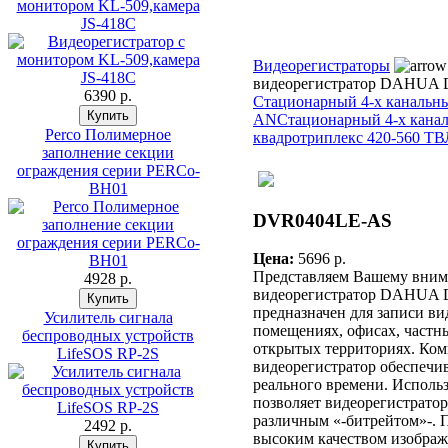
монитором KL-509,камера
JS-418C
Видеорегистраторы
видеорегистратор DAHUA
6390 p.
Стационарный 4-х каналь
AN
Стационарный 4-х кана
Perco Полимерное
квадротриплекс 420-560 ТВ
заполнение секции
ограждения серии PERCo-
BH01
DVR0404LE-AS
Цена:
5696 p.
Представляем Вашему вним
4928 p.
видеорегистратор DAHUA 
предназначен для записи ви
Усилитель сигнала
помещениях, офисах, частны
беспроводных устройств
открытых территориях. Ко
LifeSOS RP-2S
видеорегистратор обеспечи
реального времени. Использ
позволяет видеорегистратор
различным «-битрейтом»-. 
2492 p.
высоким качеством изображ