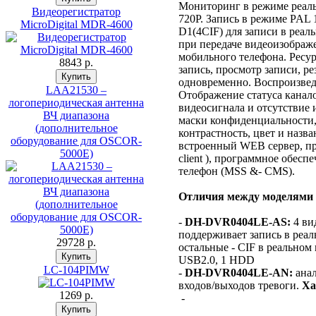
Мониторинг в режиме реаль
Видеорегистратор
720P. Запись в режиме PAL 
MicroDigital MDR-4600
D1(4CIF) для записи в реал
при передаче видеоизображ
мобильного телефона. Ресур
8843 p.
запись, просмотр записи, р
одновременно. Воспроизвед
LAA21530 –
Отображение статуса канало
логопериодическая антенна
видеосигнала и отсутствие 
ВЧ диапазона
маски конфиденциальности, 
(дополнительное
контрастность, цвет и назв
оборудование для OSCOR-
встроенный WEB сервер, пр
5000E)
client ), программное обес
телефон (MSS &- CMS).
Отличия между моделями
-
DH-DVR0404LE-AS:
4 ви
поддерживает запись в реал
29728 p.
остальные - CIF в реально
USB2.0, 1 HDD
LC-104PIMW
-
DH-DVR0404LE-AN:
анал
входов/выходов тревоги.
Ха
1269 p.
-