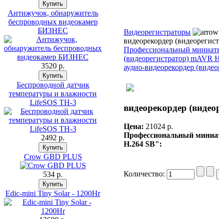
Антижучок, обнаружитель
беспроводных видеокамер
БИЗНЕС
Видеорегистраторы
видеорекордер (видеореги
Профессиональный миниатю
(видеорегистратор) mAVR 
3520 p.
аудио-видеорекордер (виде
Беспроводной датчик
температуры и влажности
LifeSOS TH-3
видеорекордер (виде
Цена:
21024 p.
Профессиональный миниа
2492 p.
H.264 SB":
Crow GBD PLUS
Количество:
534 p.
Edic-mini Tiny Solar - 1200Hr