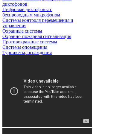
диктофонов
Цифровые диктофоны с
беспроводным микрофоном
Системы контроля перемещения и
управления
Охранные системы
Охранно-пожарная сигнализация
Противокражные системы
Системы оповещения
Турникеты, ограждения