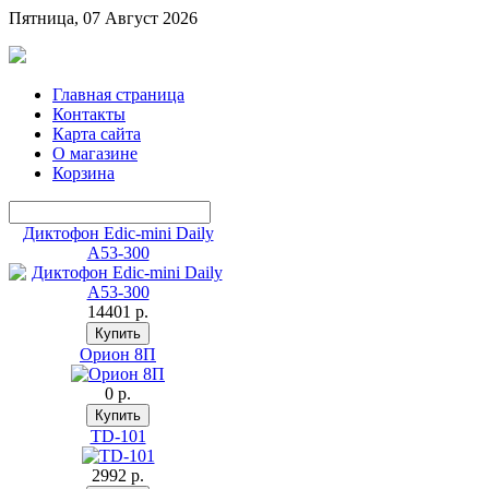
Пятница, 07 Август 2026
Главная страница
Контакты
Карта сайта
О магазине
Корзина
Диктофон Edic-mini Daily
A53-300
14401 p.
Орион 8П
0 p.
TD-101
2992 p.