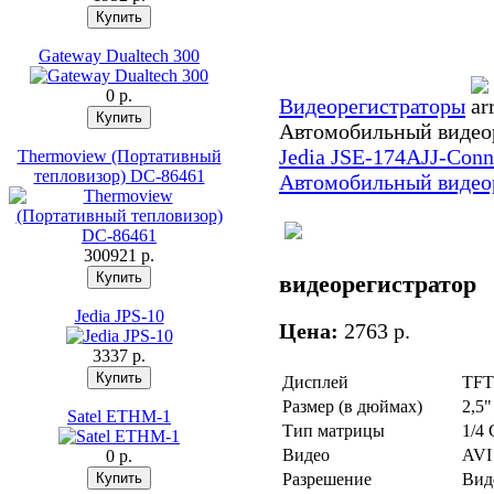
Gateway Dualtech 300
0 p.
Видеорегистраторы
Автомобильный видео
Jedia JSE-174A
JJ-Conn
Thermoview (Портативный
тепловизор) DC-86461
Автомобильный видео
300921 p.
видеорегистратор
Jedia JPS-10
Цена:
2763 p.
3337 p.
Дисплей
TFT
Размер (в дюймах)
2,5"
Satel ETHM-1
Тип матрицы
1/4
Видео
AVI
0 p.
Разрешение
Виде