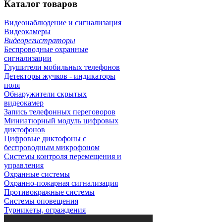
Каталог
товаров
Видеонаблюдение и сигнализация
Видеокамеры
Видеорегистраторы
Беспроводные охранные
сигнализации
Глушители мобильных телефонов
Детекторы жучков - индикаторы
поля
Обнаружители скрытых
видеокамер
Запись телефонных переговоров
Миниатюрный модуль цифровых
диктофонов
Цифровые диктофоны с
беспроводным микрофоном
Системы контроля перемещения и
управления
Охранные системы
Охранно-пожарная сигнализация
Противокражные системы
Системы оповещения
Турникеты, ограждения