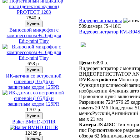
7840 p.
Видеорегистраторы
509,камера JS-418C
Выносной микрофон с
Видеорегистратор RVi-R04
компрессором +/- 6дб для
Edic-mini Тiny
Цена:
6390 p.
658 p.
Видеорегистратор с монито
ВИДЕОРЕГИСТРАТОР ANGEL
ИК-датчик со встроенной
DVR-устройство
Монитор 2
сиреной (105Дб) и
Функция циклической запис
защитным кодом 125PR
изображении Функция авто 
Проводной пульт включения
Разрешение 720*576 25 кадр
память 20 Мб Поддержка SD
1707 p.
меню:Русский,Английский А
мм х 21 мм
Balter BMHD-D11IR
Камера JS 418C
Тип матри
пкс Горизонтальное разреш
12429 p.
обзора 62 Минимальное осв