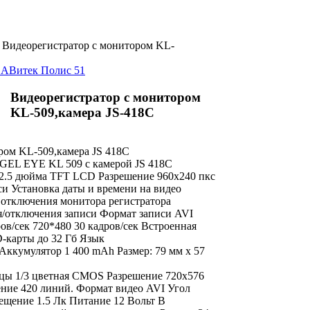
Видеорегистратор с монитором KL-
SA
Витек Полис 51
Видеорегистратор с монитором
KL-509,камера JS-418C
ром KL-509,камера JS 418C
 EYE KL 509 с камерой JS 418C
.5 дюйма TFT LCD Разрешение 960х240 пкс
и Установка даты и времени на видео
отключения монитора регистратора
/отключения записи Формат записи AVI
ов/сек 720*480 30 кадров/сек Встроенная
-карты до 32 Гб Язык
ккумулятор 1 400 mAh Размер: 79 мм х 57
цы 1/3 цветная CMOS Разрешение 720х576
ение 420 линий. Формат видео AVI Угол
ещение 1.5 Лк Питание 12 Вольт В