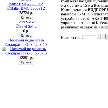
комплекте насадки пуговиц
Balter BMC-3300PTZ
мм х 22 мм х 15 мм Вес комп
Комплектация ВИДЕОРЕ
58724 p.
камерой JS 418C
Регистрат
устройство 220Вт АКБ 1 40
Satel SM-2
управления записью Кабель
различных насадок на каме
0 p.
Количество:
Носимый подавитель
блокиратор GPS, GPS-15
12801 p.