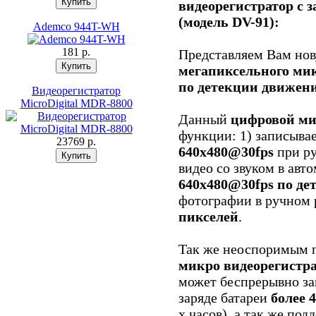
видеорегистратор с 
(модель DV-91):
Ademco 944T-WH
181 p.
Представляем Вам но
мегапиксельного мик
по детекции движени
Видеорегистратор
MicroDigital MDR-8800
Данный
цифровой ми
функции: 1) записывае
23769 p.
640х480@30fps
при ру
видео со звуком в ав
640х480@30fps
по де
фотографии в ручном
пикселей
.
Так же неоспоримым 
микро видеорегистр
может беспрерывно за
заряде батареи
более 
х часов), а так же по