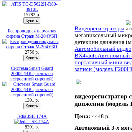
15782 p.
Видеорегистраторы
Беспроводная наружная
мегапиксельный микро
сирена Страж М-204УБП
детекции движения (м
Автомобильный видеор
2756 p.
BX4\auto
Автономный 
портативный мини вид
Система Smart Guard
записи (модель F200H
2000С(ИК-датчик со
встроенной сиреной)
видеорегистратор 
1301 p.
движения (модель 
Цена:
4448 p.
Jedia JSE-174A
8391 p.
Автономный 3-х мег