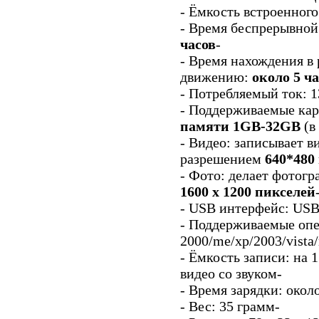
- Ёмкость встроенног
- Время беспрерывной
часов
-
- Время нахождения в
движению:
около 5 ч
- Потребляемый ток: 
- Поддерживаемые ка
памяти 1GB-32GB
(в
- Видео: записывает в
разрешением
640*480 
- Фото: делает фотог
1600 х 1200 пикселей
- USB интерфейс: USB1
- Поддерживаемые оп
2000/me/xp/2003/vista
- Ёмкость записи: на 
видео со звуком-
- Время зарядки: около
- Вес: 35 грамм-