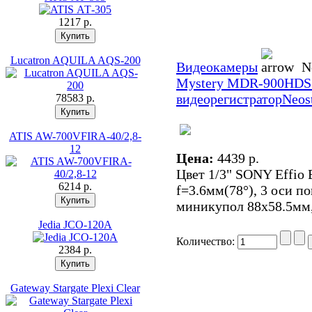
1217 p.
Lucatron AQUILA AQS-200
Видеокамеры
N
Mystery MDR-900HDS
видеорегистратор
Neos
78583 p.
ATIS AW-700VFIRA-40/2,8-
12
Цена:
4439 p.
Цвет 1/3" SONY Effio 
6214 p.
f=3.6мм(78°), 3 оси по
миникупол 88x58.5мм
Jedia JCO-120A
Количество:
2384 p.
Gateway Stargate Plexi Clear