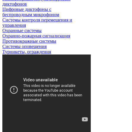
диктофонов
Цифровые диктофоны с
беспроводным микрофоном
Системы контроля перемещения и
управления
Охранные системы
Охранно-пожарная сигнализация
Противокражные системы
Системы оповещения
Турникеты, ограждения