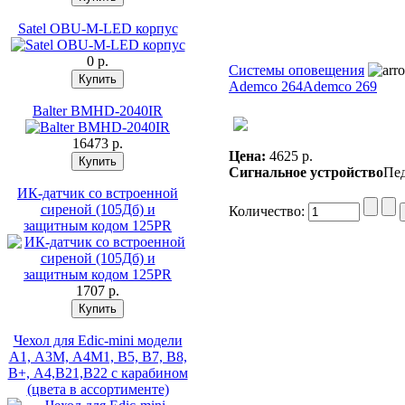
Satel OBU-M-LED корпус
0 p.
Системы оповещения
Ademco 264
Ademco 269
Balter BMHD-2040IR
16473 p.
Цена:
4625 p.
Сигнальное устройство
Пед
ИК-датчик со встроенной
сиреной (105Дб) и
Количество:
защитным кодом 125PR
1707 p.
Чехол для Edic-mini модели
А1, А3М, А4М1, В5, В7, В8,
В+, А4,В21,В22 с карабином
(цвета в ассортименте)