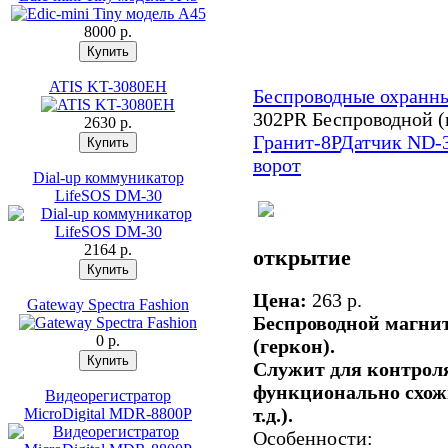
8000 p.
ATIS KT-3080EH
Беспроводные охранн
302PR Беспроводной (
2630 p.
Гранит-8Р
Датчик ND-3
ворот
Dial-up коммуникатор
LifeSOS DM-30
2164 p.
открытие
Цена:
263 p.
Gateway Spectra Fashion
Беспроводной магни
0 p.
(геркон).
Служит для контрол
функционально схожи
Видеорегистратор
т.д.).
MicroDigital MDR-8800P
Особенности: