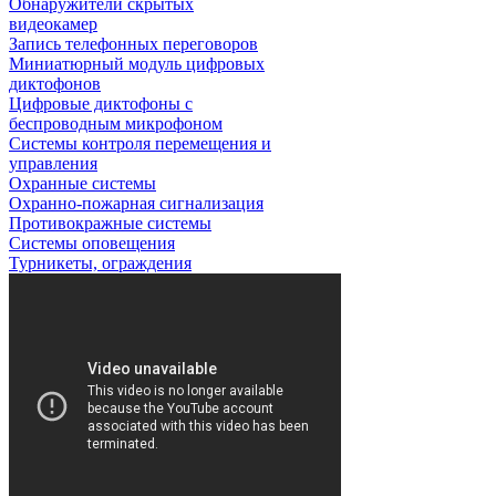
Обнаружители скрытых
видеокамер
Запись телефонных переговоров
Миниатюрный модуль цифровых
диктофонов
Цифровые диктофоны с
беспроводным микрофоном
Системы контроля перемещения и
управления
Охранные системы
Охранно-пожарная сигнализация
Противокражные системы
Системы оповещения
Турникеты, ограждения