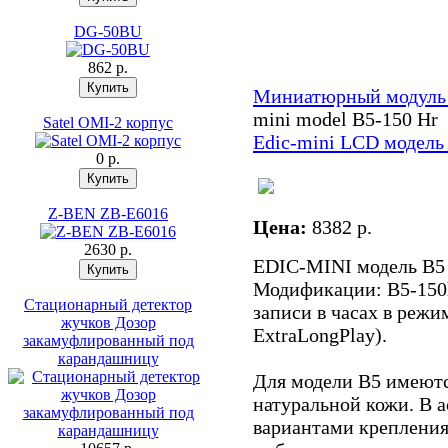
DG-50BU
862 p.
Миниатюрный модуль
mini model B5-150 Hr
Satel OMI-2 корпус
Edic-mini LCD модель
0 p.
Z-BEN ZB-E6016
Цена:
8382 p.
2630 p.
EDIC-MINI модель B5
Модификации: B5-150
Стационарный детектор
записи в часах в реж
жучков Дозор
ExtraLongPlay).
закамуфлированный под
карандашницу
Для модели B5 имеютс
натуральной кожи. В 
вариантами крепления