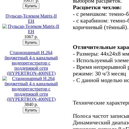
выбором расцветок.
10657 p.
Расцветки чехлов:
- с ремешком: темно-б
Пульсар-Телеком Matrix-II
- с карабином: темно-
EH
коричневый (тёмный).
1067 p.
Отличительные хара
Стационарный H.264
- Размеры: 44х24х8 мм
бюджетный 4-х канальный
- Используемый элеме
видеорегистратор с
- Время непрерывной 
поддержкой сети
режиме: 30 ч/3 месяц
(HYPERTRON-400NET)
- С данной моделью ис
Технические характер
3840 p.
Полоса частот записыв
Динамический диапазо