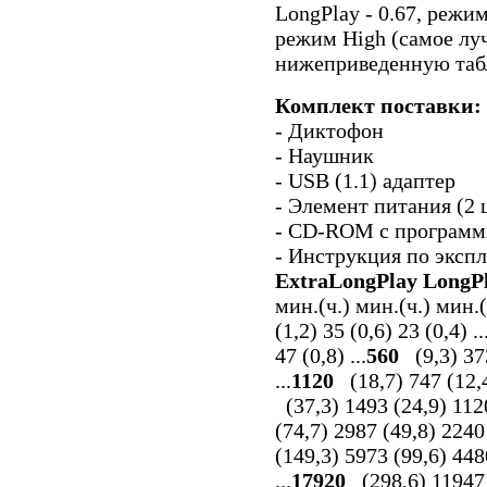
LongPlay - 0.67, режим
режим High (самое луч
нижеприведенную таб
Комплект поставки:
- Диктофон
- Наушник
- USB (1.1) адаптер
- Элемент питания (2 
- CD-ROM с программ
- Инструкция по эксп
ExtraLongPlay
LongP
мин.(ч.) мин.(ч.) мин.(ч
(1,2) 35 (0,6) 23 (0,4) ..
47 (0,8) ...
560
(9,3) 373
...
1120
(18,7) 747 (12,4)
(37,3) 1493 (24,9) 1120 
(74,7) 2987 (49,8) 2240 
(149,3) 5973 (99,6) 448
...
17920
(298,6) 11947 