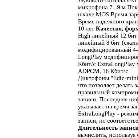
звукового сигнала 8 к
микрофона 7...9 м Пока
шкале MOS Время заря
Время надежного хран
10 лет
Качество, фор
High линейный 12 бит 
линейный 8 бит (сжат
модифицированный 4-
LongPlay модифициро
Кбит/с ExtraLongPla
ADPCM, 16 Кбит/с
Диктофоны "Edic-mini
что позволяет делать 
правильный компроми
записи. Последняя ци
указывает на время за
ExtraLongPlay - режи
записи, но соответст
Длительность записи
вычислить, использу