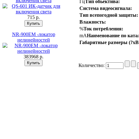
включения света
Гц
Тип обьектива:
Система видеосигнала:
Тип всепогодной защиты:
715 p.
Влажность:
%
Ток потребления:
NR-900EM -локатор
mA
Наименование по ката
нелинейностей
Габаритные размеры (?хВ
383968 p.
Количество: