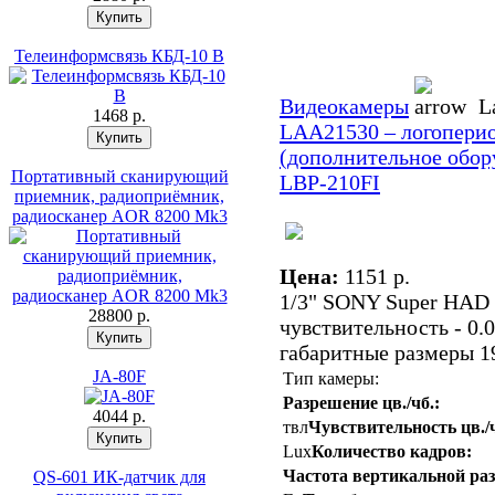
Телеинформсвязь КБД-10 В
Видеокамеры
La
1468 p.
LAA21530 – логоперио
(дополнительное обо
Портативный сканирующий
LBP-210FI
приемник, радиоприёмник,
радиосканер AOR 8200 Mk3
Цена:
1151 p.
1/3" SONY Super HAD
28800 p.
чувствительность - 0.
габаритные размеры 1
JA-80F
Тип камеры:
Разрешение цв./чб.:
4044 p.
твл
Чувствительность цв./ч
Lux
Количество кадров:
Частота вертикальной раз
QS-601 ИК-датчик для