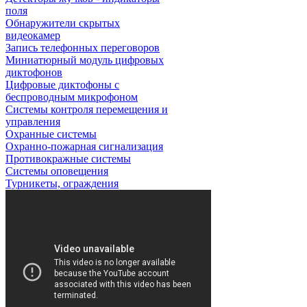
поля
Обнаружители скрытых
видеокамер
Запись телефонных переговоров
Миниатюрный модуль цифровых
диктофонов
Цифровые диктофоны с
беспроводным микрофоном
Системы контроля перемещения и
управления
Охранные системы
Охранно-пожарная сигнализация
Противокражные системы
Системы оповещения
Турникеты, ограждения