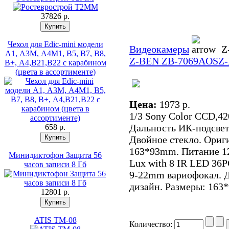
37826 p.
Чехол для Edic-mini модели
Видеокамеры
Z-
А1, А3М, А4М1, В5, В7, В8,
Z-BEN ZB-7069AOS
Z
В+, А4,В21,В22 с карабином
(цвета в ассортименте)
Цена:
1973 p.
1/3 Sony Color CCD,42
Дальность ИК-подсве
658 p.
Двойное стекло. Ориг
163*93mm. Питание 12
Минидиктофон Защита 56
Lux with 8 IR LED 36
часов записи 8 Гб
9-22mm вариофокал. 
дизайн. Размеры: 163
12801 p.
ATIS TM-08
Количество: