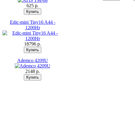
625 p.
Edic-mini Tiny16 A44 -
1200Hr
18796 p.
Ademco 4209U
2148 p.