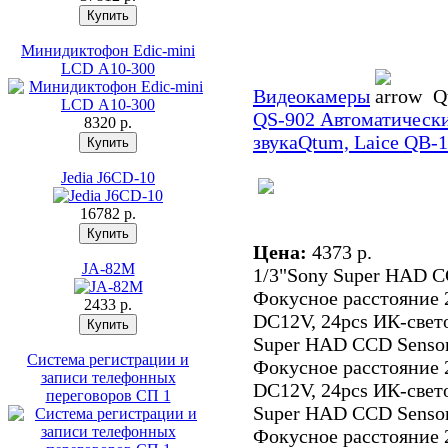
Минидиктофон Edic-mini
LCD А10-300
Видеокамеры
Qt
QS-902 Автоматически
8320 p.
звука
Qtum, Laice QB-
Jedia J6CD-10
16782 p.
Цена:
4373 p.
JA-82M
1/3"Sony Super HAD C
Фокусное расстояние 
2433 p.
DC12V, 24pcs ИК-свето
Super HAD CCD Sensor
Система регистрации и
Фокусное расстояние 
записи телефонных
DC12V, 24pcs ИК-свето
переговоров СП 1
Super HAD CCD Sensor
Фокусное расстояние 