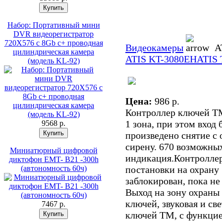
Набор: Портативный мини
DVR видеорегистратор
720X576 с 8Gb c+ проводная
Видеокамеры
A
цилиндрическая камера
ATIS KT-3080EH
ATIS
(модель KL-92)
Цена:
986 p.
Контроллер ключей ТМ
1 зона, при этом вход 
9568 p.
произведено снятие с 
сирену. 670 возможных
Миниатюрный цифровой
индикация.Контролле
диктофон EMT- B21 -300h
(автономность 60ч)
постановки на охрану 
заблокирован, пока не
Выход на зону охраны 
ключей, звуковая и св
7467 p.
ключей ТМ, с функцие