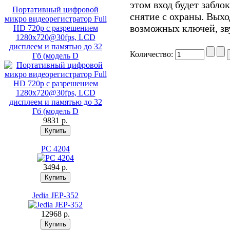
этом вход будет забло
Портативный цифровой
снятие с охраны. Выхо
микро видеорегистратор Full
возможных ключей, зву
HD 720p с разрешением
1280х720@30fps, LCD
дисплеем и памятью до 32
Количество:
Гб (модель D
9831 p.
PC 4204
3494 p.
Jedia JEP-352
12968 p.