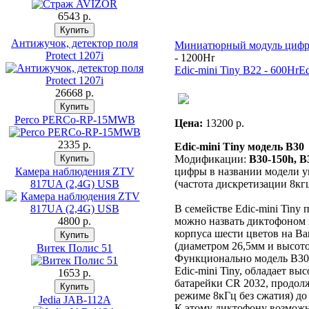
6543 p.
Антижучок, детектор поля
Миниатюрный модуль цифр
Prоtect 1207i
- 1200Hr
Edic-mini Tiny B22 - 600Hr
Ed
26668 p.
Perco PERCo-RP-15MWB
Цена:
13200 p.
2335 p.
Edic-mini Tiny модель B30
Модификации:
B30-150h, B
Камера наблюдения ZTV
цифры в названии модели у
817UA (2,4G) USB
(частота дискретизации 8кг
В семействе Edic-mini Tiny
4800 p.
можно назвать диктофоном 
корпуса шести цветов на В
(диаметром 26,5мм и высот
Витек Полис 51
Функционально модель В30 
Edic-mini Tiny, обладает вы
1653 p.
батарейки CR 2032, продолж
режиме 8кГц без сжатия) до 
Jedia JAB-112A
К этому диктофону возмож