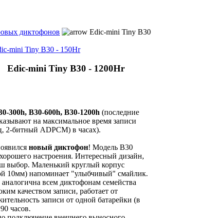
овых диктофонов
Edic-mini Tiny B30
ic-mini Tiny B30 - 150Hr
Edic-mini Tiny B30 - 1200Hr
30-300h, B30-600h, B30-1200h
(последние
казывают на максимальное время записи
ц, 2-битный ADPCM) в часах).
 появился
новый диктофон
! Модель В30
хорошего настроения. Интересный дизайн,
аш выбор. Маленький круглый корпус
ой 10мм) напоминает "улыбчивый" смайлик.
аналогична всем диктофонам семейства
соким качеством записи, работает от
ительность записи от одной батарейки (в
90 часов.
но подключение внешнего выносного