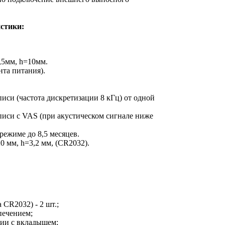
стики:
,5мм, h=10мм.
ента питания).
писи (частота дискретизации 8 кГц) от одной
писи с VAS (при акустическом сигнале ниже
режиме до 8,5 месяцев.
20 мм, h=3,2 мм, (CR2032).
 CR2032) - 2 шт.;
печением;
ции с вкладышем;