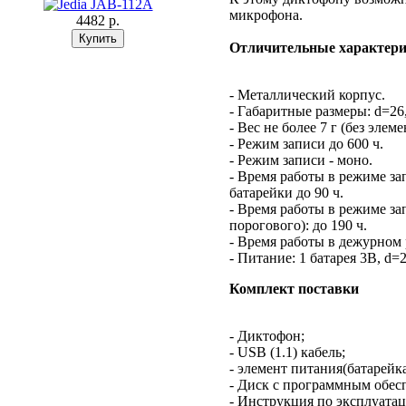
микрофона.
4482 p.
Отличительные характери
- Металлический корпус.
- Габаритные размеры: d=26
- Вес не более 7 г (без элем
- Режим записи до 600 ч.
- Режим записи - моно.
- Время работы в режиме за
батарейки до 90 ч.
- Время работы в режиме за
порогового): до 190 ч.
- Время работы в дежурном 
- Питание: 1 батарея 3В, d=
Комплект поставки
- Диктофон;
- USB (1.1) кабель;
- элемент питания(батарейка
- Диск с программным обес
- Инструкция по эксплуата