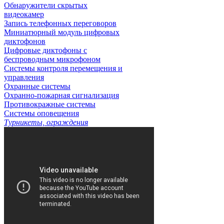
Обнаружители скрытых
видеокамер
Запись телефонных переговоров
Миниатюрный модуль цифровых
диктофонов
Цифровые диктофоны с
беспроводным микрофоном
Системы контроля перемещения и
управления
Охранные системы
Охранно-пожарная сигнализация
Противокражные системы
Системы оповещения
Турникеты, ограждения