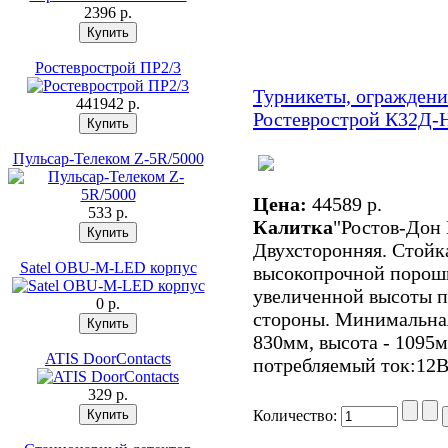
2396 p.
Ростеврострой ПР2/3
Турникеты, ограждени
441942 p.
Ростеврострой К32Д-
Пульсар-Телеком Z-5R/5000
Цена:
44589 p.
533 p.
Калитка
"Ростов-Дон 
Двухсторонняя. Стойка
Satel OBU-M-LED корпус
высокопрочной порошк
увеличенной высоты по
0 p.
стороны. Минимальная
830мм, высота - 1095
ATIS DoorContacts
потребляемый ток:12В
329 p.
Количество: