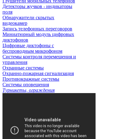
Глушители мобильных телефонов
Детекторы жучков - индикаторы
поля
Обнаружители скрытых
видеокамер
Запись телефонных переговоров
Миниатюрный модуль цифровых
диктофонов
Цифровые диктофоны с
беспроводным микрофоном
Системы контроля перемещения и
управления
Охранные системы
Охранно-пожарная сигнализация
Противокражные системы
Системы оповещения
Турникеты, ограждения