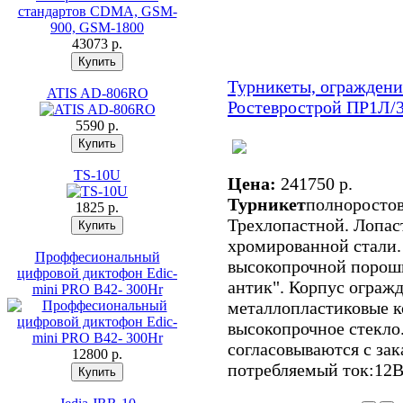
43073 p.
Турникеты, ограждени
ATIS AD-806RO
Ростеврострой ПР1Л/
5590 p.
TS-10U
Цена:
241750 p.
Турникет
полноростов
1825 p.
Трехлопастной. Лопас
хромированной стали. 
Проффесиональный
высокопрочной порошк
цифровой диктофон Edic-
антик". Корпус огражд
mini PRO B42- 300Hr
металлопластиковые к
высокопрочное стекло
согласовываются с за
12800 p.
потребляемый ток:12В