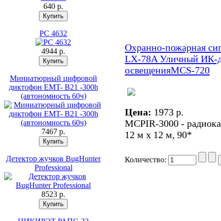
640 p.
PC 4632
Охранно-пожарная си
4944 p.
LX-78A Уличный ИК-д
освещения
MCS-720
Миниатюрный цифровой
диктофон EMT- B21 -300h
(автономность 60ч)
Цена:
1973 p.
MCPIR-3000 - радиока
7467 p.
12 м х 12 м, 90*
Детектор жучков BugHunter
Количество:
Professional
8523 p.