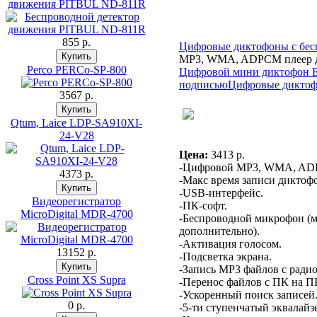
движения PITBUL ND-811R
855 p.
Цифровые диктофоны с бе
МР3, WMA, ADPCM плеер д
Perco PERCo-SP-800
Цифровой мини диктофон Ed
подписью
Цифровые диктофо
3567 p.
Qtum, Laice LDP-SA910XI-
24-V28
Цена:
3413 p.
-Цифровой МР3, WMA, ADPC
4373 p.
-Макс время записи диктофо
-USB-интерфейс.
Видеорегистратор
-ПК-софт.
MicroDigital MDR-4700
-Беспроводной микрофон (ма
дополнительно).
-Активация голосом.
13152 p.
-Подсветка экрана.
-Запись МР3 файлов с ради
Cross Point XS Supra
-Перенос файлов с ПК на П
-Ускоренный поиск записей
0 p.
-5-ти ступенчатый эквалайз