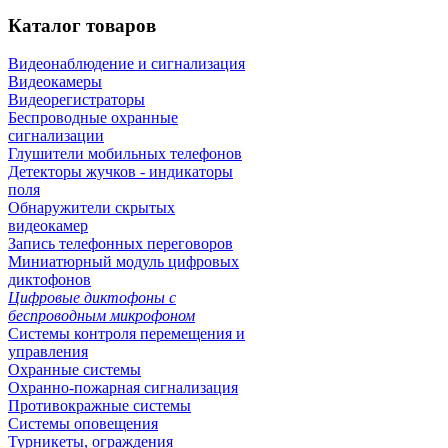
Каталог
товаров
Видеонаблюдение и сигнализация
Видеокамеры
Видеорегистраторы
Беспроводные охранные
сигнализации
Глушители мобильных телефонов
Детекторы жучков - индикаторы
поля
Обнаружители скрытых
видеокамер
Запись телефонных переговоров
Миниатюрный модуль цифровых
диктофонов
Цифровые диктофоны с
беспроводным микрофоном
Системы контроля перемещения и
управления
Охранные системы
Охранно-пожарная сигнализация
Противокражные системы
Системы оповещения
Турникеты, ограждения