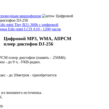
спроводным микрофоном
Цифровой
иктофон DJ-256
ic-mini Tiny B21-300h с цифровой
ны Edic-mini LCD A10 - 1200 часов
Цифровой МР3, WMA, ADPCM
плеер диктофон DJ-256
M плеер диктофон (память – 256Мб).
на - до 9 ч, -УКВ-радио.
кс - до 20метров - приобретается
о ил внешнего источника.
К.
.
ер.