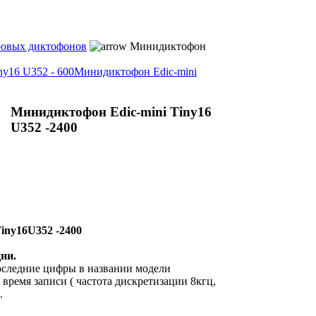
овых диктофонов
Минидиктофон
y16 U352 - 600
Минидиктофон Edic-mini
Минидиктофон Edic-mini Tiny16
U352 -2400
iny16U352 -2400
ии.
следние цифры в названии модели
время записи ( частота дискретизации 8кгц,
.