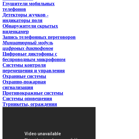
Глушители мобильных
телефонов
Детекторы жучков -
индикаторы поля
Обнаружители скрытых
видеокамер
Запись телефонных переговоров
Миниатюрный модуль
цифровых диктофонов
Цифровые диктофоны с
беспроводным микрофоном
Системы контроля
перемещения и управления
Охранные системы
Охранно-пожарная
сигнализация
Противокражные системы
Системы оповещения
Турникеты, ограждения