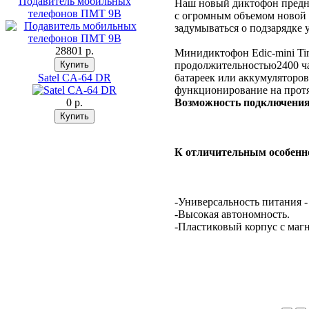
Подавитель мобильных
Наш новый диктофон предна
телефонов ПМТ 9В
с огромным объемом новой 
задумываться о подзарядке 
28801 p.
Минидиктофон Edic-mini Tin
продолжительностью2400 час
Satel CA-64 DR
батареек или аккумуляторов
функционирование на протя
0 p.
Возможность подключения
К отличительным особенн
-Универсальность питания -
-Высокая автономность.
-Пластиковый корпус с маг