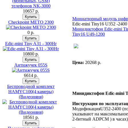
10657 p.
Миниатюрный модуль цифр
Checkpoint METO 2300
Edic-mini Tiny16 U352 -2400
Минидиктофон Edic-mini Tin
0 p.
Tiny16 U49-1200
Edic-mini Tiny A31 - 300Hr
10800 p.
Цена:
20268 p.
Антижучек 055S
6614 p.
Беспроводной комплект
HAMYC100(4 камеры)
Минидиктофон Edic-mini T
(Видеоняня)
Инструкция по эксплуатац
МодификацияU352-2400 (по
указывают на максимальное 
18561 p.
2-битный ADPCM ) в часах)