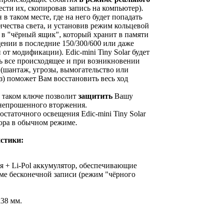
ести их, скопировав запись на компьютер).
 в таком месте, где на него будет попадать
ичества света, и установив режим кольцевой
 в "чёрный ящик", который хранит в памяти
щении в последние 150/300/600 или даже
 от модификации). Edic-mini Tiny Solar будет
ь все происходящее и при возникновении
 (шантаж, угрозы, вымогательство или
) поможет Вам восстановить весь ход
 таком ключе позволит
защитить
Вашу
 непрошенного вторжения.
остаточного освещения Edic-mini Tiny Solar
тора в обычном режиме.
стики:
ея + Li-Pol аккумулятор, обеспечивающие
ме бесконечной записи (режим "чёрного
38 мм.