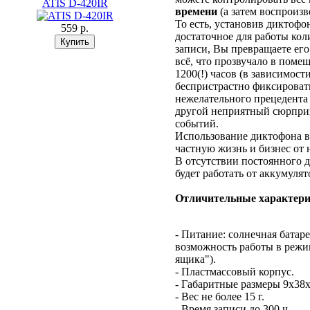
ATIS D-420IR
времени
(а затем воспроизв
То есть, установив диктофон
559 p.
достаточное для работы кол
записи, Вы превращаете его
всё, что прозвучало в поме
1200(!) часов (в зависимости
беспристрастно фиксироват
нежелательного прецедента
другой неприятный сюрприз
событий.
Использование диктофона в
частную жизнь и бизнес от
В отсутствии постоянного д
будет работать от аккумуля
Отличительные характери
- Питание: солнечная батар
возможность работы в режи
ящика").
- Пластмассовый корпус.
- Габаритные размеры 9x38x
- Вес не более 15 г.
- Время записи до 300 ч.