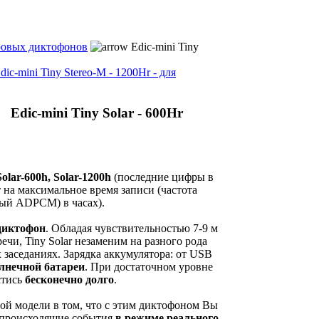
овых диктофонов
Edic-mini Tiny
dic-mini Tiny Stereo-M - 1200Hr - для
Edic-mini Tiny Solar - 600Hr
Solar-600h, Solar-1200h
(последние цифры в
на максимальное время записи (частота
ный ADPCM) в часах).
диктофон
. Обладая чувствительностью 7-9 м
ечи, Tiny Solar незаменим на разного рода
заседаниях. Зарядка аккумулятора: от USB
лнечной батареи
. При достаточном уровне
стись
бесконечно долго
.
ой модели в том, что с этим диктофоном Вы
 происходящие события
в режиме реального