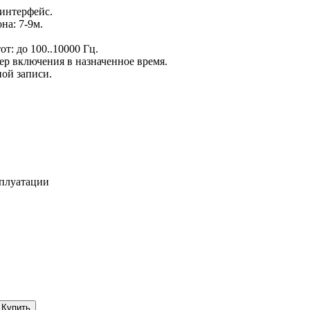
 интерфейс.
на: 7-9м.
т: до 100..10000 Гц.
мер включения в назначенное время.
ой записи.
сплуатации