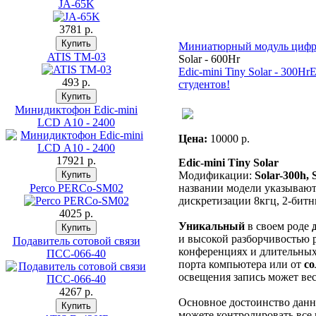
JA-65K
3781 p.
Миниатюрный модуль цифр
ATIS TM-03
Solar - 600Hr
Edic-mini Tiny Solar - 300Hr
E
493 p.
студентов!
Минидиктофон Edic-mini
LCD А10 - 2400
Цена:
10000 p.
17921 p.
Edic-mini Tiny Solar
Модификации:
Solar-300h, 
Perco PERCo-SM02
названии модели указывают 
дискретизации 8кгц, 2-бит
4025 p.
Уникальный
в своем роде
и высокой разборчивостью р
Подавитель сотовой связи
конференциях и длительных 
ПСС-066-40
порта компьютера или от
со
освещения запись может ве
4267 p.
Основное достоинство данн
можете контролировать все