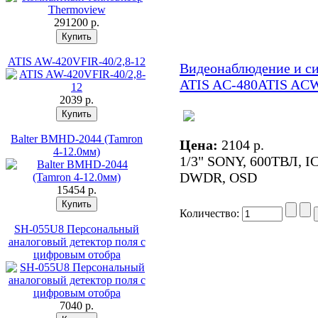
291200 p.
ATIS AW-420VFIR-40/2,8-12
Видеонаблюдение и с
ATIS AC-480
ATIS ACW
2039 p.
Balter BMHD-2044 (Tamron
Цена:
2104 p.
4-12.0мм)
1/3" SONY, 600ТВЛ, IC
DWDR, OSD
15454 p.
Количество:
SH-055U8 Персональный
аналоговый детектор поля с
цифровым отобра
7040 p.