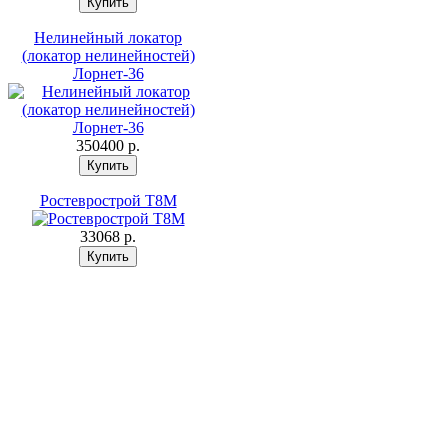
Нелинейный локатор
(локатор нелинейностей)
Лорнет-36
350400 p.
Ростеврострой Т8М
33068 p.