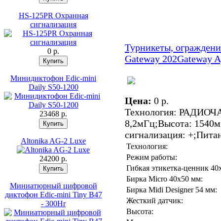
HS-125PR Охранная
сигнализация
Турникеты, ограждени
0 p.
Gateway 202
Gateway A
Минидиктофон Edic-mini
Daily S50-1200
Цена:
0 p.
Технология: РАДИОЧА
23468 p.
8,2мГц;Высота: 1540
сигнализация: +;Питан
Altonika AG-2 Luxe
Технология:
Режим работы:
24200 p.
Гибкая этикетка-ценник 40
Бирка Micro 40x50 мм:
Миниатюрный цифровой
Бирка Midi Designer 54 мм:
диктофон Edic-mini Tiny B47
Жесткий датчик:
- 300Hr
Высота: