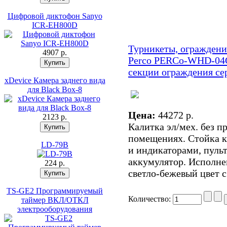
Цифровой диктофон Sanyo
ICR-EH800D
Турникеты, ограждени
4907 p.
Perco PERCo-WHD-04
секции ограждения с
xDevice Камера заднего вида
для Black Box-8
Цена:
44272 p.
2123 p.
Калитка эл/мех. без п
помещениях. Стойка к
LD-79B
и индикаторами, пульт
аккумулятор. Исполне
224 p.
светло-бежевый цвет 
TS-GE2 Программируемый
Количество:
таймер ВКЛ/ОТКЛ
электрооборудования