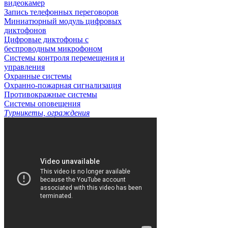
видеокамер
Запись телефонных переговоров
Миниатюрный модуль цифровых
диктофонов
Цифровые диктофоны с
беспроводным микрофоном
Системы контроля перемещения и
управления
Охранные системы
Охранно-пожарная сигнализация
Противокражные системы
Системы оповещения
Турникеты, ограждения