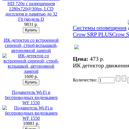
9831 p.
Системы оповещения
Crow SRP PLUS
Crow 
ИК-детектор со встроенной
сиреной, строб-вспышкой,
автономной лампой
Цена:
473 p.
ИК детектор движения,
1600 p.
Количество:
Подавитель Wi-Fi и
беспроводных видеокамер
WF 1550
10881 p.