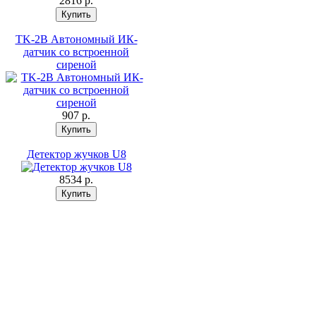
2816 p.
TK-2B Автономный ИК-
датчик со встроенной
сиреной
907 p.
Детектор жучков U8
8534 p.