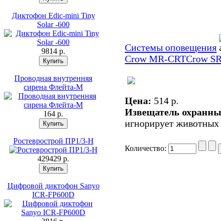
Диктофон Edic-mini Tiny
Solar -600
Системы оповещения
9814 p.
Crow MR-CRT
Crow S
Проводная внутренняя
сирена Флейта-М
Цена:
514 p.
Извещатель охранн
164 p.
игнорирует животных 
Ростеврострой ПР1/3-Н
Количество:
429429 p.
Цифровой диктофон Sanyo
ICR-FP600D