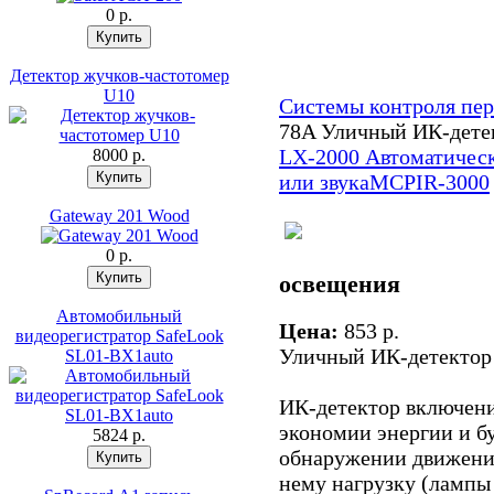
0 p.
Детектор жучков-частотомер
U10
Системы контроля пе
78A Уличный ИК-дете
LX-2000 Автоматическ
8000 p.
или звука
MCPIR-3000
Gateway 201 Wood
0 p.
освещения
Автомобильный
Цена:
853 p.
видеорегистратор SafeLook
Уличный ИК-детектор
SL01-BX1auto
ИК-детектор включени
экономии энергии и бу
5824 p.
обнаружении движени
нему нагрузку (лампы 