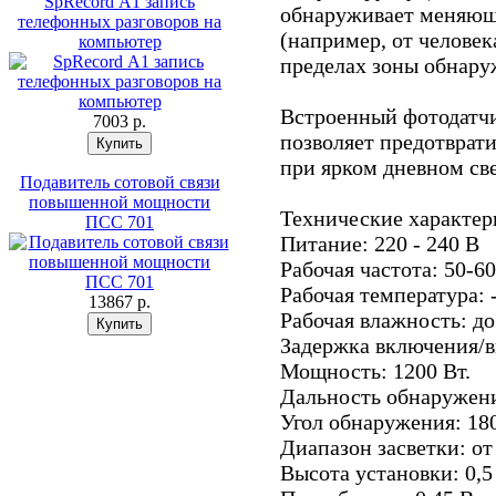
SpRecord А1 запись
обнаруживает меняющ
телефонных разговоров на
(например, от человек
компьютер
пределах зоны обнару
Встроенный фотодатч
7003 p.
позволяет предотврат
при ярком дневном све
Подавитель сотовой связи
повышенной мощности
Технические характер
ПСС 701
Питание: 220 - 240 В
Рабочая частота: 50-6
Рабочая температура: 
13867 p.
Рабочая влажность: д
Задержка включения/вы
Мощность: 1200 Вт.
Дальность обнаружени
Угол обнаружения: 18
Диапазон засветки: от
Высота установки: 0,5 