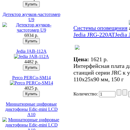
Детектор жучков-частотомер
U9
Системы оповещения
Jedia JRG-220AT
Jedia
6934 p.
Jedia JAB-112A
Цена:
1621 p.
4482 p.
Интерфейсная плата 
станций серии JRC к 
Perco PERCo-SM14
110х25х90 мм, 150 г
4025 p.
Количество:
Миниатюрные цифровые
диктофоны Edic-mini LCD
A10