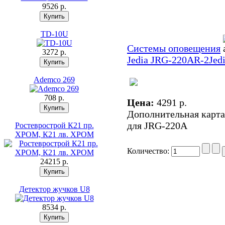
9526 p.
TD-10U
Системы оповещения
3272 p.
Jedia JRG-220AR-2
Jed
Ademco 269
708 p.
Цена:
4291 p.
Дополнительная карт
для JRG-220A
Ростеврострой К21 пр.
ХРОМ, К21 лв. ХРОМ
Количество:
24215 p.
Детектор жучков U8
8534 p.