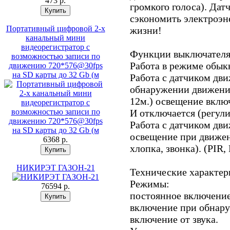
473 p.
громкого голоса). Дат
сэкономить электроэ
Портативный цифровой 2-х
жизни!
канальный мини
видеорегистратор с
Функции выключателя
возможностью записи по
Работа в режиме обык
движению 720*576@30fps
на SD карты до 32 Gb (м
Работа с датчиком дви
обнаружении движения
12м.) освещение включа
И отключается (регули
Работа с датчиком дв
освещение при движен
6368 p.
хлопка, звонка). (PIR,
НИКИРЭТ ГАЗОН-21
Технические характер
Режимы:
76594 p.
постоянное включение
включение при обнар
включение от звука.