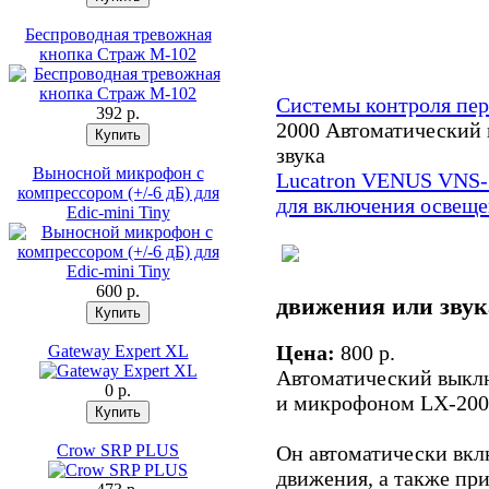
Беспроводная тревожная
кнопка Страж М-102
Системы контроля пе
392 p.
2000 Автоматический 
звука
Выносной микрофон с
Lucatron VENUS VNS-
компрессором (+/-6 дБ) для
для включения освещ
Edic-mini Tiny
600 p.
движения или звук
Цена:
800 p.
Gateway Expert XL
Автоматический выклю
0 p.
и микрофоном LX-200
Crow SRP PLUS
Он автоматически вкл
движения, а также при