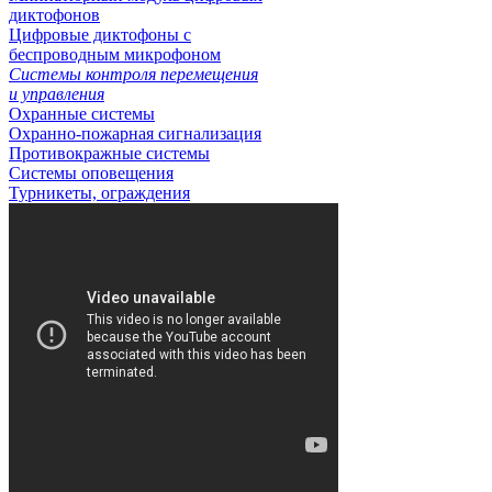
диктофонов
Цифровые диктофоны с
беспроводным микрофоном
Системы контроля перемещения
и управления
Охранные системы
Охранно-пожарная сигнализация
Противокражные системы
Системы оповещения
Турникеты, ограждения