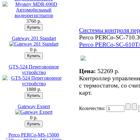
3760 p.
Системы контроля пе
Perco PERCo-SC-710.
Gateway 201 Standart
Perco PERCo-SC-610Т
0 p.
GTS-524 Переговорное
Цена:
52269 p.
устройство
Контроллер управлени
с термостатом, со счи
1888 p.
карт.
Gateway Expert
Количество:
0 p.
Perco PERCo-MS-15000