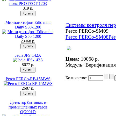
319 p.
Минидиктофон Edic-mini
Системы контроля пе
Daily S50-1200
Perco PERCo-SM09
Perco PERCo-SM08
Pe
23468 p.
Jedia JFS-142A
Цена:
10068 p.
Модуль "Верификация
8677 p.
Количество:
Perco PERCo-RP-15MWS
2687 p.
Детектор бытовых и
промышленных газов
QG001D