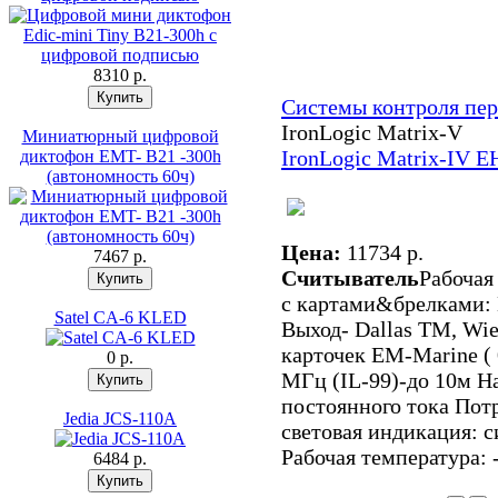
8310 p.
Системы контроля пе
IronLogic Matrix-V
Миниатюрный цифровой
IronLogic Matrix-IV E
диктофон EMT- B21 -300h
(автономность 60ч)
Цена:
11734 p.
7467 p.
Считыватель
Рабочая
с картами&брелками: 
Satel CA-6 KLED
Выход- Dallas TM, Wie
карточек ЕМ-Marine ( 
0 p.
МГц (IL-99)-до 10м Н
постоянного тока Потр
Jedia JCS-110A
световая индикация: с
Рабочая температура: 
6484 p.