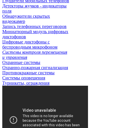
Глушители мобильных телефонов
Детекторы жучков - индикаторы
поля
Обнаружители скрытых
видеокамер
Запись телефонных переговоров
Миниатюрный модуль цифровых
диктофонов
Цифровые диктофоны с
беспроводным микрофоном
Системы контроля перемещения
и управления
Охранные системы
Охранно-пожарная сигнализация
Противокражные системы
Системы оповещения
Турникеты, ограждения