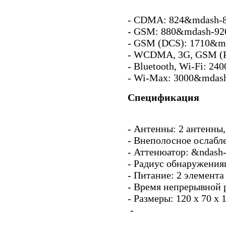
- CDMA: 824&mdash-
- GSM: 880&mdash-9
- GSM (DCS): 1710&m
- WCDMA, 3G, GSM (
- Bluetooth, Wi-Fi: 
- Wi-Max: 3000&mdas
Спецификация
- Антенны: 2 антенны
- Внеполосное ослабле
- Аттенюатор: &ndash-
- Радиус обнаруженияп
- Питание: 2 элемент
- Время непрерывной р
- Размеры: 120 х 70 х 
-