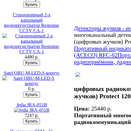
Стационарный 2-х
канальный
видеорегистратор Response
Детекторы жучков - и
CCTV CA-1
многоканальный дете
(цифровых жучков) Pro
Портативный индикат
(ACECO) RFC-62
Порт
4480 p.
радиоприёмник, ради
Satel OBU-M-LED-S корпус
цифровых радиоко
0 p.
жучков) Protect 120
Jedia JRA-051B
Цена:
25440 p.
Портативный много
7247 p.
радиокоммуникаций (