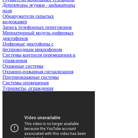
Детекторы жучков - индикаторы
поля
Обнаружители скрытых
видеокамер
Запись телефонных переговоров
Миниатюрный модуль цифровых
диктофонов
Цифровые диктофоны с
беспроводным микрофоном
Системы контроля перемещения и
управления
Охранные системы
Охранно-пожарная сигнализация
Противокражные системы
Системы оповещения
Турникеты, ограждения