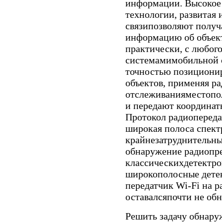
информации. Высокое 
технологии, развитая
связипозволяют получ
информацию об объект
практически, с любого
системамимобильной с
точностью позициони
объектов, применяя р
отслеживанияместопо
и передают координат
Протокол радиопереда
широкая полоса спект
крайнезатруднительны
обнаружение радиопре
классическихдетектро
широкополосные дете
передатчик Wi-Fi на р
оставалсяпочти не об
Решить задачу обнар