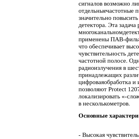
сигналов возможно ли
отдельныечастотные п
значительно повысить
детектора. Эта задача
многоканальномдетекто
применены ПАВ-фильт
что обеспечивает выс
чувствительность дет
частотной полосе. Од
радиоизлучения в шес
принадлежащих разли
цифроваяобработка и 
позволяют Protect 12
локализировать «-сло
в несколькометров.
Основные характери
- Высокая чувствител