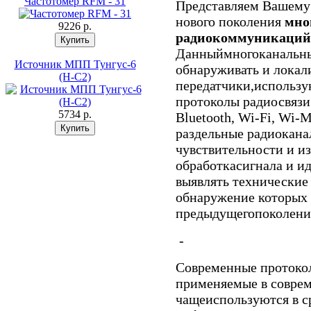
Частотомер RFM - 31
Представляем Вашему
нового поколения
мно
9226 p.
радиокоммуникаций (
Данныймногоканальны
Источник МПП Тунгус-6
обнаруживать и локал
(Н-С2)
передатчики,использ
протоколы радиосвя
5734 p.
Bluetooth, Wi-Fi, Wi-
раздельные радиокана
чувствительности и и
обработкасигнала и и
выявлять технические
обнаружение которых 
предыдущегопоколени
-
Современные протокол
применяемые в совре
чащеиспользуются в с