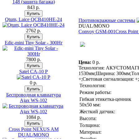
843 p.
Qtum, Laice QCB410HE-24
Противокражные системы
DUAL/MONO
2762 p.
Convoy GSM-001
Cross Poi
Edic-mini Tiny Solar - 300Hr
7800 p.
Цена:
0 p.
Технология: АКУСТОМАГНИ
Satel CA-10 P
1530мм;Ширина: 300мм;Толщ
+;Световая сигнализация: +
0 p.
Технология:
Режим работы:
Беспроводная клавиатура
Гибкая этикетка-ценник
Ajax WS-102
50х50 мм:
Жесткий датчик:
1084 p.
Высота:
Толщина:
Cross Point NEXUS AM
Материал:
DUAL/MONO
Дизайн: