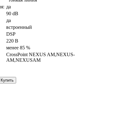
я:
да
90 dB
да
встроенный
DSP
220 В
менее 85 %
CrossPoint NEXUS AM,NEXUS-
AM,NEXUSAM