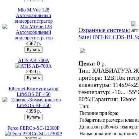
Mio MiVue 128
Автомобильный
видеорегистратор
Охранные системы
Satel INT-KLCDS-BL
S
4587 p.
ATIS AB-700A
Цена:
0 p.
Тип: КЛАВИАТУРА ЖК
2959 p.
прибора: 12В;Ток пот
клавиатуры: 114x94x2
Ethernet-Коммуникатор
температур: -10...+55
LifeSOS BF-450
80%;Гарантия: 12мес
Тип:
4396 p.
Питание прибора:
Габаритные размеры клави
Диапазон рабочих температ
Perco PERCo-SC-12300P
Наименование по каталогу: