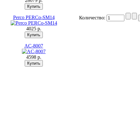
28079 p.
Perco PERCo-SM14
Количество:
4025 p.
AC-8007
4598 p.