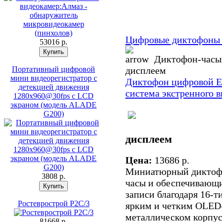
Цифровые диктофоны 
53016 p.
Диктофон-часы 
Портативный цифровой
дисплеем
мини видеорегистратор с
Диктофон цифровой Ed
детекцией движения
система экстренного 
1280x960@30fps с LCD
экраном (модель ALADE
G200)
дисплеем
Цена:
13686 p.
Миниатюрный диктофо
3808 p.
часы и обеспечивающи
записи благодаря 16-т
Ростеврострой Р2С/3
ярким и четким OLED
металлическом корпус
81668 p.