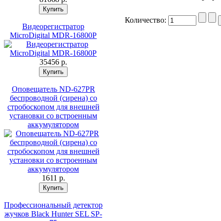
Количество:
Видеорегистратор
MicroDigital MDR-16800P
35456 p.
Оповещатель ND-627PR
беспроводной (сирена) со
стробоскопом для внешней
установки со встроенным
аккумулятором
1611 p.
Профессиональный детектор
жучков Black Hunter SEL SP-