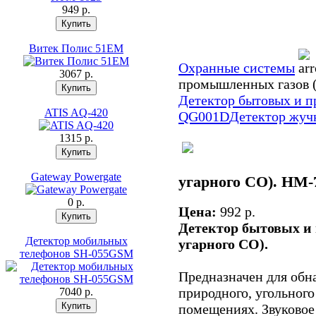
949 p.
Витек Полис 51EМ
Охранные системы
3067 p.
промышленных газов (
Детектор бытовых и 
ATIS AQ-420
QG001D
Детектор жуч
1315 p.
Gateway Powergate
угарного СО). HM-
0 p.
Цена:
992 p.
Детектор бытовых и 
Детектор мобильных
угарного СО).
телефонов SH-055GSM
Предназначен для обн
природного, угольного
7040 p.
помещениях. Звуковое