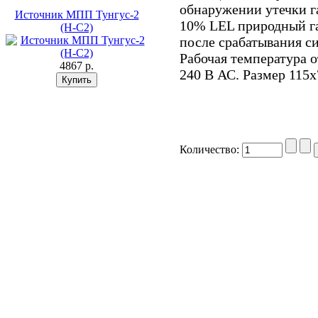
обнаружении утечки га
Источник МПП Тунгус-2
10% LEL природный га
(Н-С2)
после срабатывания с
Рабочая температура от
4867 p.
240 В АС. Размер 115
Количество: