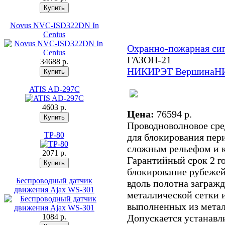
Novus NVC-ISD322DN In
Cenius
Охранно-пожарная си
ГАЗОН-21
34688 p.
НИКИРЭТ Вершина
Н
ATIS AD-297С
4603 p.
Цена:
76594 p.
Проводноволновое сре
TP-80
для блокирования пер
сложным рельефом и 
2071 p.
Гарантийный срок 2 го
блокирование рубежей
Беспроводный датчик
вдоль полотна заграж
движения Ajax WS-301
металлической сетки и
выполненных из метал
1084 p.
Допускается устанавл