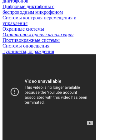
диктофонов
Цифровые диктофоны с
беспроводным микрофоном
Системы контроля перемещения и
управления
Охранные системы
Охранно-пожарная сигнализация
Противокражные системы
Системы оповещения
Турникеты, ограждения