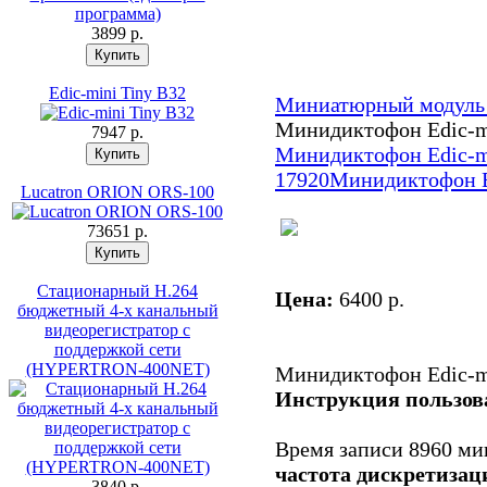
3899 p.
Edic-mini Tiny B32
Миниатюрный модуль
Минидиктофон Edic-mi
7947 p.
Минидиктофон Edic-mi
17920
Минидиктофон Ed
Lucatron ORION ORS-100
73651 p.
Стационарный H.264
Цена:
6400 p.
бюджетный 4-х канальный
видеорегистратор с
поддержкой сети
(HYPERTRON-400NET)
Минидиктофон Edic-mi
Инструкция пользов
Время записи 8960 ми
частота дискретизац
3840 p.