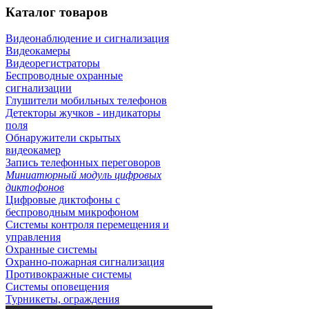
Каталог
товаров
Видеонаблюдение и сигнализация
Видеокамеры
Видеорегистраторы
Беспроводные охранные
сигнализации
Глушители мобильных телефонов
Детекторы жучков - индикаторы
поля
Обнаружители скрытых
видеокамер
Запись телефонных переговоров
Миниатюрный модуль цифровых
диктофонов
Цифровые диктофоны с
беспроводным микрофоном
Системы контроля перемещения и
управления
Охранные системы
Охранно-пожарная сигнализация
Противокражные системы
Системы оповещения
Турникеты, ограждения