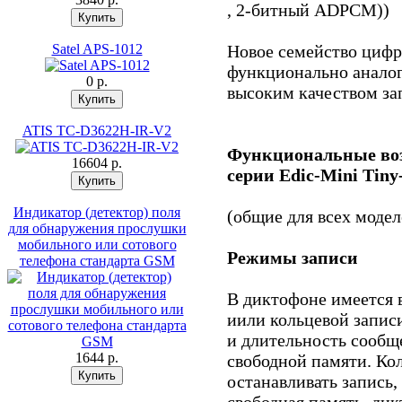
, 2-битный ADPCM))
Satel APS-1012
Новое семейство цифр
функционально аналог
0 p.
высоким качеством за
ATIS TC-D3622H-IR-V2
Функциональные во
16604 p.
серии Edic-Mini Tiny
Индикатор (детектор) поля
(общие для всех модел
для обнаружения прослушки
мобильного или сотового
Режимы записи
телефона стандарта GSM
В диктофоне имеется 
иили кольцевой запис
и длительность сообщ
1644 p.
свободной памяти. Кол
останавливать запись,