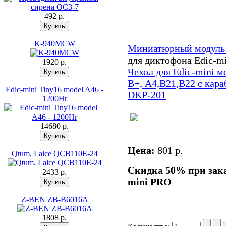
492 p.
K-940MCW
Миниатюрный модуль
для диктофона Edic-m
1920 p.
Чехол для Edic-mini м
В+, А4,В21,В22 с кара
Edic-mini Tiny16 model A46 -
DKP-201
1200Hr
14680 p.
Цена:
801 p.
Qtum, Laice QCB110E-24
Скидка 50% при зака
2433 p.
mini PRO
Z-BEN ZB-B6016A
1808 p.