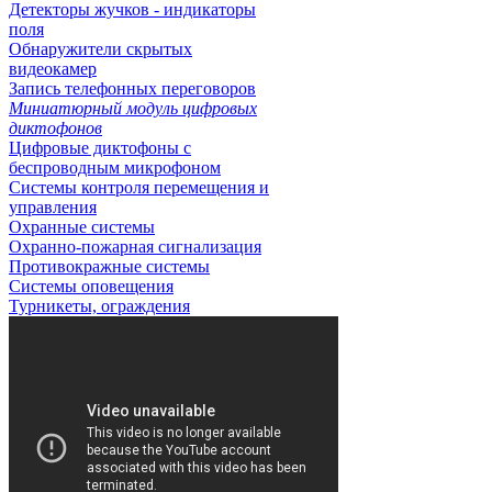
Детекторы жучков - индикаторы
поля
Обнаружители скрытых
видеокамер
Запись телефонных переговоров
Миниатюрный модуль цифровых
диктофонов
Цифровые диктофоны с
беспроводным микрофоном
Системы контроля перемещения и
управления
Охранные системы
Охранно-пожарная сигнализация
Противокражные системы
Системы оповещения
Турникеты, ограждения