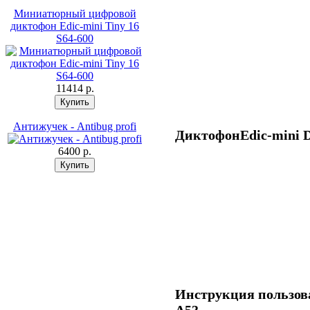
Миниатюрный цифровой
диктофон Edic-mini Tiny 16
S64-600
11414 p.
Антижучек - Antibug profi
ДиктофонEdic-mini D
6400 p.
Инструкция пользова