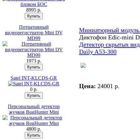
8995 p.
Потративный
Миниатюрный модуль
видеорегистратор Mini DV
Диктофон Edic-mini D
MD99
Детектор скрытых вид
Daily A53-300
1973 p.
Satel INT-KLCDS-GR
Цена:
24001 p.
0 p.
Персональный детектор
жучков BugHunter Mini
4800 p.