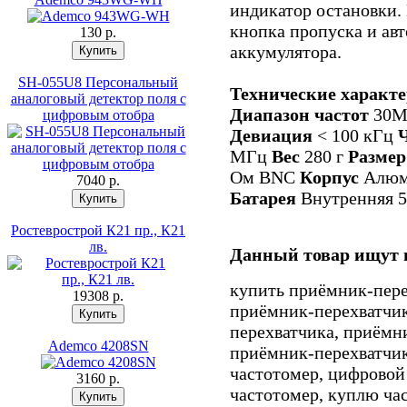
индикатор остановки. 
кнопка пропуска и ав
130 p.
аккумулятора.
SH-055U8 Персональный
Технические характ
аналоговый детектор поля с
Диапазон частот
30М
цифровым отобра
Девиация
< 100 кГц
МГц
Вес
280 г
Разме
Ом BNC
Корпус
Алюм
7040 p.
Батарея
Внутренняя 
Ростеврострой К21 пр., К21
лв.
Данный товар ищут 
купить приёмник-пере
19308 p.
приёмник-перехватчик
перехватчика, приёмн
Ademco 4208SN
приёмник-перехватчик
частотомер, цифровой
3160 p.
частотомер, куплю час