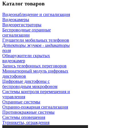
Каталог
товаров
Видеонаблюдение и сигнализация
Видеокамеры
Видеорегистраторы
Беспроводные охранные
сигнализации
Глушители мобильных телефонов
Детекторы жучков - индикаторы
поля
Обнаружители скрытых
видеокамер
Запись телефонных переговоров
Миниатюрный модуль цифровых
диктофонов
Цифровые диктофоны с
беспроводным микрофоном
Системы контроля перемещения и
управления
Охранные системы
Охранно-пожарная сигнализация
Противокражные системы
Системы оповещения
Турникеты, ограждения