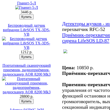
Гранит-5-Л
3446 p.
Детекторы жучков - и
Беспроводный датчик
перехватчик RFC-52
вибрации LifeSOS TX-3DS-
VB
Приёмник-перехватчи
сирена LifeSOS LD-87
1212 p.
Портативный сканирующий
Цена:
10850 p.
приемник, радиоприёмник,
Приёмник-перехватч
радиосканер AOR 8200 Mk3
Приемник-перехватч
управления от частот
функцией остановки н
28800 p.
громкоговоритель, вых
секционный индикатор
Ademco 943WG-WH