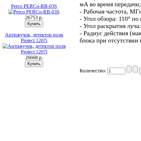
мА во время передачи;
Perco PERCo-RB-03S
- Рабочая частота, МГц
26753 p.
- Угол обзора: 110° по
- Угол раскрытия луча:
- Радиус действия (ма
Антижучок, детектор поля
блока при отсутствии 
Prоtect 1207i
26668 p.
Количество: