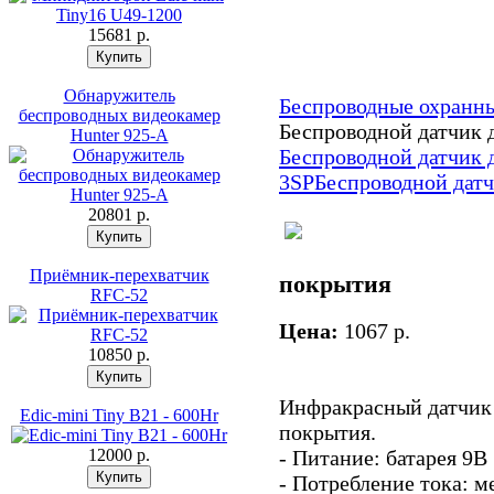
15681 p.
Обнаружитель
Беспроводные охранн
беспроводных видеокамер
Беспроводной датчик 
Hunter 925-A
Беспроводной датчик 
3SP
Беспроводной дат
20801 p.
Приёмник-перехватчик
покрытия
RFC-52
Цена:
1067 p.
10850 p.
Инфракрасный датчик 
Edic-mini Tiny B21 - 600Hr
покрытия.
12000 p.
- Питание: батарея 9В
- Потребление тока: м